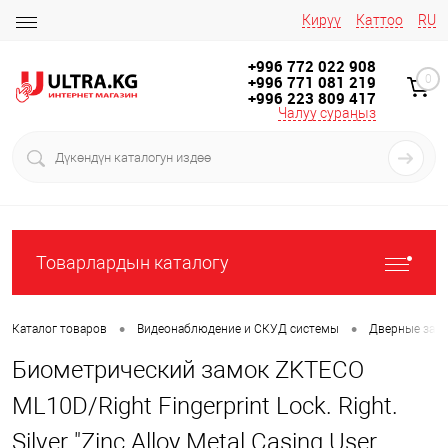
Кирүү
Каттоо
RU
+996 772 022 908
+996 771 081 219
0
+996 223 809 417
Чалуу сураңыз
Товарлардын каталогу
•
•
Каталог товаров
Видеонаблюдение и СКУД системы
Дверные замк
Биометрический замок ZKTECO
ML10D/Right Fingerprint Lock. Right.
Silver "Zinc Alloy Metal Casing User