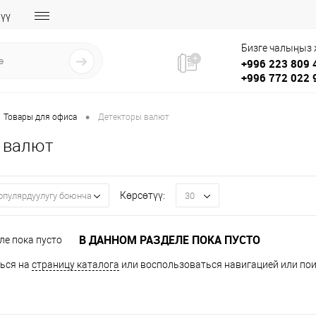
үү
Бизге чалыңыз
+996 223 809 
+996 772 022 
•
Товары для офиса
Детекторы валют
 валют
Көрсөтүү:
опулярдуулугу боюнча
30
В ДАННОМ РАЗДЕЛЕ ПОКА ПУСТО
ься на
страницу каталога
или воспользоваться навигацией или пои