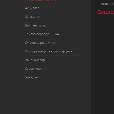
г. Бишкек
Акциялар
Посмотре
Жеткирүү
Байланыштар
Тейлөө борбору ULTRA
Дүң кардарлар үчүн
Корпоративдик кардарлар үчүн
Вакансиялар
Суроо жооп
Бренддер