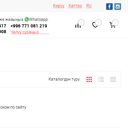
Кирүү
Каттоо
RU
 же жазыңыз
Whatsapp:
0
0
0
417
+996 771 081 219
908
Чалуу сураңыз
Каталогдун түрү:
ском по сайту.