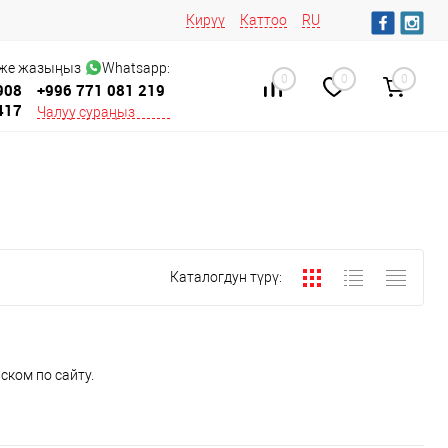
Кирүү
Каттоо
RU
 же жазыңыз
Whatsapp:
0
0
0
908
+996 771 081 219
417
Чалуу сураңыз
Каталогдун түрү:
ском по сайту.