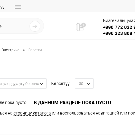
үү
Бизге чалыңыз
+996 772 022 
+996 223 809 
•
Электрика
Розетки
Көрсөтүү:
опулярдуулугу боюнча
30
В ДАННОМ РАЗДЕЛЕ ПОКА ПУСТО
ься на
страницу каталога
или воспользоваться навигацией или пои