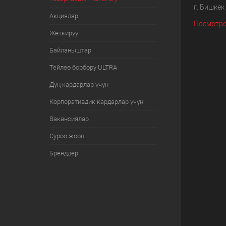
г. Бишкек
Акциялар
Посмотре
Жеткирүү
Байланыштар
Тейлөө борбору ULTRA
Дүң кардарлар үчүн
Корпоративдик кардарлар үчүн
Вакансиялар
Суроо жооп
Бренддер