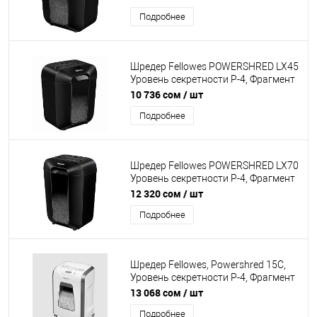
17 л, Уничтожение скоб, скрепок, пл.
Подробнее
карт, Чёрный
Шредер Fellowes POWERSHRED LX45
Уровень секретности P-4, Фрагмент
4х37 мм, Подача 8(50)лист, Ёмкость
10 736 сом
/ шт
корзины 17 л, Уничтожение скоб,
Подробнее
скрепок, пл. карт, Чёрный
Шредер Fellowes POWERSHRED LX70
Уровень секретности P-4, Фрагмент
4х40 мм, Подача 5(30)лист, Ёмкость
12 320 сом
/ шт
корзины 18л, Уничтожение скоб,
Подробнее
скрепок, пл. карт, Чёрный
Шредер Fellowes, Powershred 15C,
Уровень секретности P-4, Фрагмент
4х40мм., Подача: 15 лист., Ёмкость
13 068 сом
/ шт
корзины 19 л., Safety Lock, Белый
Подробнее