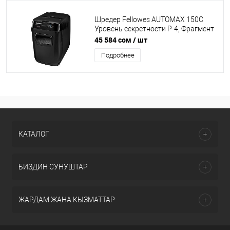
Шредер Fellowes AUTOMAX 150C
Уровень секретности P-4, Фрагмент
4х38 мм, Подача 8(150) лист,
45 584 сом
/ шт
автоподача, Ёмкость корзины 32 л,
Подробнее
Уничтожение скоб, скрепок, пл. карт,
Чёрный
КАТАЛОГ
БИЗДИН СУНУШТАР
ЖАРДАМ ЖАНА КЫЗМАТТАР