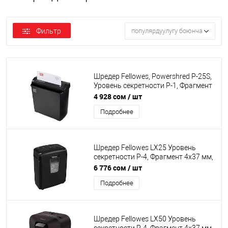
Фильтр
популярдуулугу боюнча
Шредер Fellowes, Powershred P-25S,
Уровень секретности P-1, Фрагмент
7 мм., Подача: 5лст, Ёмкость
4 928 сом
/ шт
корзины 11 л., Продольная резка,
Подробнее
Чёрный
Шредер Fellowes LX25 Уровень
секретности P-4, Фрагмент 4х37 мм,
Подача 6 лист, Ёмкость корзины
6 776 сом
/ шт
11.5 л, Уничтожение скоб, скрепок,
Подробнее
пл. карт, Чёрный
Шредер Fellowes LX50 Уровень