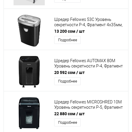
Шредер Fellowes 53C Уровень
секретности P-4, Фрагмент 4х35мм,
Подача 10 лист, Ёмкость корзины
13 200 сом
/ шт
23л, Уничтожение дисков, скоб,
Подробнее
скрепок, пл. карт, Чёрный/Серый
Шредер Fellowes AUTOMAX 80M
Уровень секретности P-4, Фрагмент
4х12 мм, Подача 8(80) лист,
20 592 сом
/ шт
автоподача, Ёмкость корзины 17 л,
Подробнее
Уничтожение скоб, скрепок, пл. карт,
Чёрный
Шредер Fellowes MICROSHRED 10M
Уровень секретности P-5, Фрагмент
2х12 мм, Подача 10(20) лист,
22 880 сом
/ шт
Ёмкость корзины 19 л, Уничтожение
Подробнее
скоб, скрепок, пл. карт, Чёрный