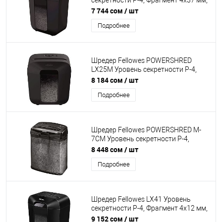
секретности P-4, Фрагмент 4х37 мм,
Подача 9 лист, Ёмкость корзины 17
7 744 сом
/ шт
л, Уничтожение скоб, скрепок, пл.
Подробнее
карт, Чёрный
Шредер Fellowes POWERSHRED
LX25M Уровень секретности P-4,
Фрагмент 4х12 мм, Подача 5(30)
8 184 сом
/ шт
лист, Ёмкость корзины 11,5 л,
Подробнее
Уничтожение скоб, скрепок, пл. карт,
Чёрный
Шредер Fellowes POWERSHRED M-
7CM Уровень секретности P-4,
Фрагмент 4х35 мм, Подача
8 448 сом
/ шт
5(30)лист, Ёмкость корзины 13л,
Подробнее
Уничтожение скоб, скрепок, пл. карт,
Чёрный
Шредер Fellowes LX41 Уровень
секретности P-4, Фрагмент 4х12 мм,
подача 8(50) лист, Ёмкость корзины
9 152 сом
/ шт