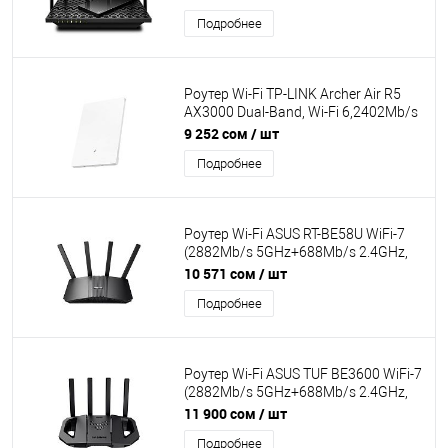
1Gb/s, 6 антенны, USB 3.0, IPv6, MU-
Подробнее
MIMO, Tether App
Роутер Wi-Fi TP-LINK Archer Air R5
AX3000 Dual-Band, Wi-Fi 6,2402Mb/s
5GHz+574Mb/s 2.4GHz, 4 антенны,
9 252 сом
/ шт
1xLAN 1Gb/s, IPTV. OFDMA
Подробнее
Роутер Wi-Fi ASUS RT-BE58U WiFi-7
(2882Mb/s 5GHz+688Mb/s 2.4GHz,
4xLAN/WAN 2.5G/1G, 4 антенны,
10 571 сом
/ шт
USB 3.2, MU-
Подробнее
MIMO,AiProtection,OFDMA,AiMesh)
Роутер Wi-Fi ASUS TUF BE3600 WiFi-7
(2882Mb/s 5GHz+688Mb/s 2.4GHz,
4xLAN/WAN 2.5G/1G, 4 антенны,
11 900 сом
/ шт
USB 3.2, OFDMA,AiProtection,AiMesh)
Подробнее