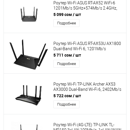
Роутер Wi-Fi ASUS RT-AX52 WiFi-6
1201Mb/s 5GHz+574Mb/s 2.4GHz,
3xLAN 1Gb/s, 4 антенны,
5 099 сом
/ шт
OFDMA,AiMesh
Подробнее
Роутер Wi-Fi ASUS RT-AX53U AX1800
Dual-Band Wi-Fi 6, 1201Mb/s
5GHz+574Mb/s 2.4GHz, 3xLAN
5 711 сом
/ шт
1Gb/s, 4 антенны, USB 2.0, MU-MIMO,
Подробнее
AiProtection, OFDMA
Роутер Wi-Fi TP-LINK Archer AX53
AX3000 Dual-Band Wi-Fi 6, 2402Mb/s
5GHz+574Mb/s 2.4GHz, 4xLAN
5 722 сом
/ шт
1Gb/s, 4 антенны, IPTV, MU-MIMO,
Подробнее
Tether App
Роутер Wi-Fi (4G-LTE) TP-LINK TL-