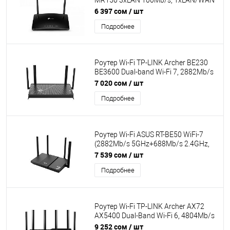
MR150 3xLAN 100Mb/s, 1xLAN/WAN
100Mb/s, 2,4GHz/300Mb.s, 2
6 397 сом
/ шт
antennas
Подробнее
Роутер Wi-Fi TP-LINK Archer BE230
BE3600 Dual-band Wi-Fi 7, 2882Mb/s
5GHz+688Mb/s 2.4GHz, 1xLAN 2,5
7 020 сом
/ шт
Gb/s,3xLAN 1Gb/s, USB3.0, Parental
Подробнее
Control,MU-MIMO
Роутер Wi-Fi ASUS RT-BE50 WiFi-7
(2882Mb/s 5GHz+688Mb/s 2.4GHz,
3xLAN 1Gb/s+1xWAN 2.5G, 4
7 539 сом
/ шт
антенны, MU-MIMO,OFDMA,AiMesh)
Подробнее
Роутер Wi-Fi TP-LINK Archer AX72
AX5400 Dual-Band Wi-Fi 6, 4804Mb/s
5GHz+574Mb/s 2.4GHz, 4xLAN
9 252 сом
/ шт