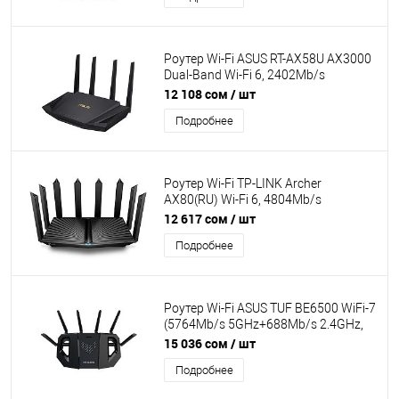
Роутер Wi-Fi ASUS RT-AX58U AX3000
Dual-Band Wi-Fi 6, 2402Mb/s
5GHz+574Mb/s 2.4GHz, 4xLAN
12 108 сом
/ шт
1Gb/s, 4 антенны, USB 3.1, AiMesh,
Подробнее
ASUS Router APP
Роутер Wi-Fi TP-LINK Archer
AX80(RU) Wi-Fi 6, 4804Mb/s
5GHz+1148Mb/s 2.4GHz, 3xLAN
12 617 сом
/ шт
1Gb/s, WAN/LAN 2,5 Gb/s 8 антенны,
Подробнее
USB 3.0, IPTV, MU-MIMO OFDMA
Роутер Wi-Fi ASUS TUF BE6500 WiFi-7
(5764Mb/s 5GHz+688Mb/s 2.4GHz,
1xWAN 2.5G + 3xLAN 2.5G, 6 антенн,
15 036 сом
/ шт
USB 3.2, OFDMA, AiProtection Pro,
Подробнее
AiMesh)