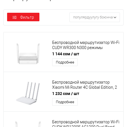
Фильтр
популярдуулугу боюнча
Беспроводной маршрутизатор Wi-Fi
CUDY WR300 N300 режимы
AP/RE/WISP/Mesh Satellite, 2.4GHz,
1 144 сом
/ шт
4xLAN 10/100 Mbp/s, 2 антенны,
Подробнее
2x2MIMO, IPTV
Беспроводной маршрутизатор
Xiaomi Mi Router 4C Global Edition, 2
порта LAN 10/100 Мбит/с, 1 порт
1 232 сом
/ шт
WAN 10/100 Мбит/с, 4 внешние
Подробнее
антенны, Wi-Fi 2.4 ГГц (до 300 Мбит/
с), белый [DVB4231GL]
Беспроводной маршрутизатор Wi-Fi