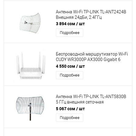
Антенна Wi-Fi TP-LINK TL-ANT2424B
Внешняя 24дБи, 2.4ГГц
3 894 сом
/ шт
Подробнее
Беспроводной маршрутизатор Wi-Fi
CUDY WR3000P AX3000 Gigabit 6
Mesh 1.3GHz Dual-Core CPU, Dual-
4 550 сом
/ шт
Band Wi-Fi 6, 2402Mb/s
Подробнее
5GHz+574Mb/s 2.4GHz, 4xLAN
1Gbp/s, 4 антенны Omni-Directional,
DL/UL OFDMA, DL/UL MU-MIMO
Антенна Wi-Fi TP-LINK TL-ANT5830B
5 ГГц внешняя сеточная
параболическая 30 дБи
5 067 сом
/ шт
Подробнее