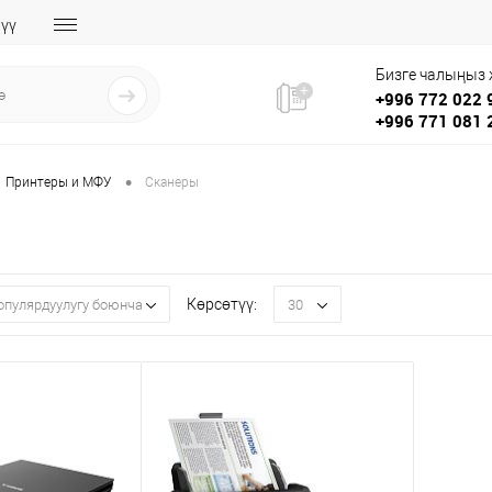
үү
Бизге чалыңыз
+996 772 022 
+996 771 081 
•
Принтеры и МФУ
Сканеры
Көрсөтүү:
опулярдуулугу боюнча
30