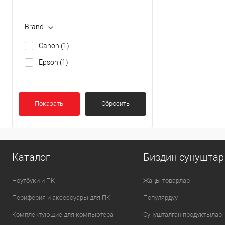
Brand
Canon
(1)
Epson
(1)
Показать
Сбросить
Каталог
Биздин сунуштар
Ноутбуки и ПК
Жаңы товарлар
Периферия и аксессуары для ПК
Популярдуу
Комплектующие для компьютера
Сунушталган продуктылар