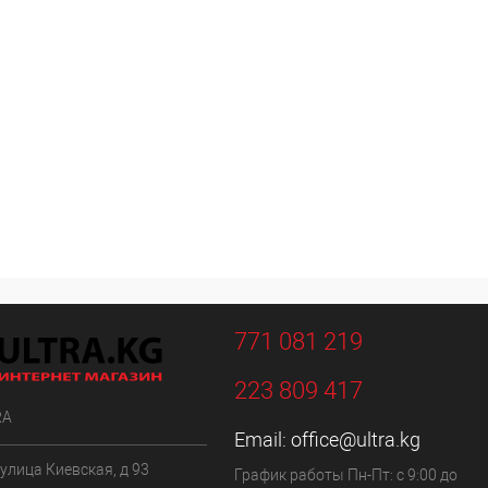
771 081 219
223 809 417
RA
Email:
office@ultra.kg
 улица Киевская, д 93
График работы Пн-Пт: с 9:00 до