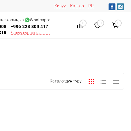
Кирүү
Каттоо
RU
 же жазыңыз
Whatsapp:
0
0
0
908
+996 223 809 417
219
Чалуу сураңыз
Каталогдун түрү: