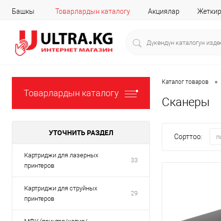
Башкы
Товарлардын каталогу
Акциялар
Жеткир
•
Каталог товаров
Товарлардын каталогу
Сканеры
УТОЧНИТЬ РАЗДЕЛ
Сорттоо:
п
Картриджи для лазерных
33
принтеров
Картриджи для струйных
29
принтеров