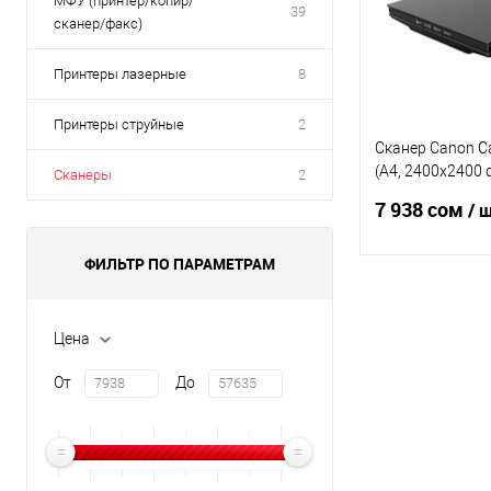
МФУ (принтер/копир/
39
сканер/факс)
Принтеры лазерные
8
Принтеры струйные
2
Сканер Canon C
(A4, 2400x2400 dpi
Сканеры
2
USB 2.0, 10sec s
7 938 сом
/ 
ФИЛЬТР ПО ПАРАМЕТРАМ
В 
Цена
Купить в 1 клик
От
До
В избранное