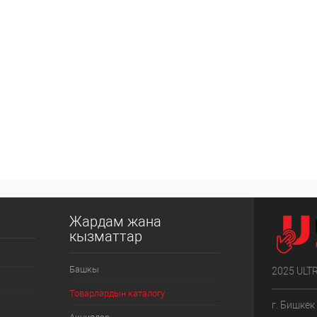
Жардам жана
кызматтар
Башкы
2025 ULT
Товарлардын каталогу
г. Бишкек