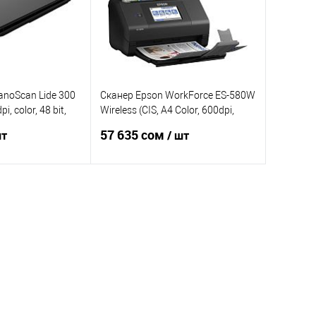
anoScan Lide 300
Сканер Epson WorkForce ES-580W
, color, 48 bit,
Wireless (CIS, A4 Color, 600dpi,
peed) КЗ
35ppm, 70ipm, DADF-100 page,
57 635 сом
шт
/ шт
duplex, 30-bit input, 24-bit output,
Wi-Fi, NFC, USB3.0, Black)
корзину
В корзину
Сравнение
Купить в 1 клик
Сравнение
В
В избранное
В
наличии
наличии