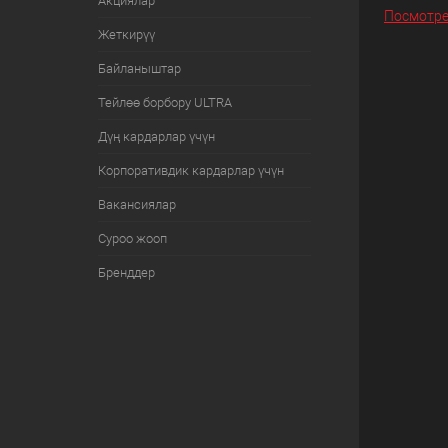
Акциялар
Посмотре
Жеткирүү
Байланыштар
Тейлөө борбору ULTRA
Дүң кардарлар үчүн
Корпоративдик кардарлар үчүн
Вакансиялар
Суроо жооп
Бренддер