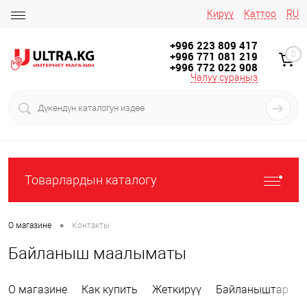
Кирүү
Каттоо
RU
+996 223 809 417
+996 771 081 219
0
+996 772 022 908
Чалуу сураңыз
Товарлардын каталогу
•
О магазине
Контакты
Байланыш маалыматы
О магазине
Как купить
Жеткирүү
Байланыштар