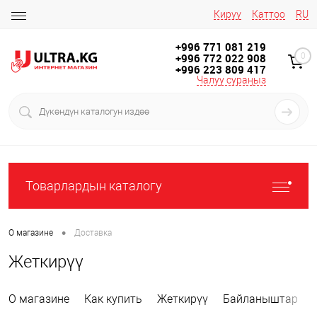
Кирүү
Каттоо
RU
+996 771 081 219
+996 772 022 908
0
+996 223 809 417
Чалуу сураңыз
Товарлардын каталогу
•
О магазине
Доставка
Жеткирүү
О магазине
Как купить
Жеткирүү
Байланыштар