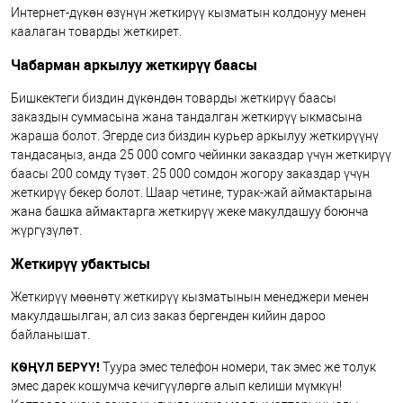
Интернет-дүкөн өзүнүн жеткирүү кызматын колдонуу менен
каалаган товарды жеткирет.
Чабарман аркылуу жеткирүү баасы
Бишкектеги биздин дүкөндөн товарды жеткирүү баасы
заказдын суммасына жана тандалган жеткирүү ыкмасына
жараша болот. Эгерде сиз биздин курьер аркылуу жеткирүүнү
тандасаңыз, анда 25 000 сомго чейинки заказдар үчүн жеткирүү
баасы 200 сомду түзөт. 25 000 сомдон жогору заказдар үчүн
жеткирүү бекер болот. Шаар четине, турак-жай аймактарына
жана башка аймактарга жеткирүү жеке макулдашуу боюнча
жүргүзүлөт.
Жеткирүү убактысы
Жеткирүү мөөнөтү жеткирүү кызматынын менеджери менен
макулдашылган, ал сиз заказ бергенден кийин дароо
байланышат.
КӨҢҮЛ БЕРҮҮ!
Туура эмес телефон номери, так эмес же толук
эмес дарек кошумча кечигүүлөргө алып келиши мүмкүн!