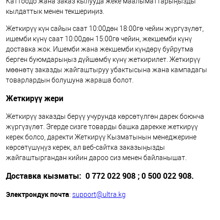
Каттоодо жана заказ кылууда жеке маалыматтарыңызды
кылдаттык менен текшериңиз.
Жеткирүү күн сайын саат 10:00дөн 18:00гө чейин жүргүзүлөт,
ишемби күнү саат 10:00дөн 15:00гө чейин, жекшемби күнү
доставка жок. Ишемби жана жекшемби күндөрү буйрутма
берген буюмдарыңыз дүйшөмбү күнү жеткирилет. Жеткирүү
мөөнөтү заказды жайгаштыруу убактысына жана кампадагы
товарлардын болушуна жараша болот.
Жеткирүү жери
Жеткирүү заказды берүү учурунда көрсөтүлгөн дарек боюнча
жүргүзүлөт. Эгерде сизге товарды башка дарекке жеткирүү
керек болсо, даректи Жеткирүү Кызматынын менеджерине
көрсөтүшүңүз керек, ал веб-сайтка заказыңызды
жайгаштыргандан кийин дароо сиз менен байланышат.
Доставка кызматы
: 0 772 022 908 ; 0 500 022 908.
Электрондук почта
:
support@ultra.kg