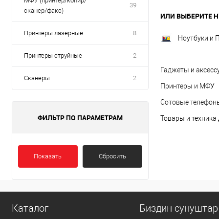
МФУ (принтер/копир/
39
сканер/факс)
ИЛИ ВЫБЕРИТЕ Н
Принтеры лазерные
8
Ноутбуки и 
Принтеры струйные
2
Гаджеты и аксесс
Сканеры
2
Принтеры и МФУ
Сотовые телефоны
ФИЛЬТР ПО ПАРАМЕТРАМ
Товары и техника
Показать
Сбросить
Каталог
Биздин сунуштар