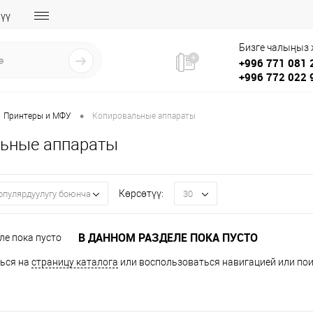
үү
Бизге чалыңыз
+996 771 081 
+996 772 022 
•
Принтеры и МФУ
Копировальные аппараты
ьные аппараты
Көрсөтүү:
опулярдуулугу боюнча
30
В ДАННОМ РАЗДЕЛЕ ПОКА ПУСТО
ься на
страницу каталога
или воспользоваться навигацией или пои