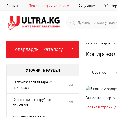
Башкы
Товарлардын каталогу
Акциялар
Жеткир
•
Каталог товаров
Товарлардын каталогу
Копировал
УТОЧНИТЬ РАЗДЕЛ
Сорттоо:
п
Картриджи для лазерных
33
принтеров
Вы можете вернут
Картриджи для струйных
29
принтеров
Главная страница