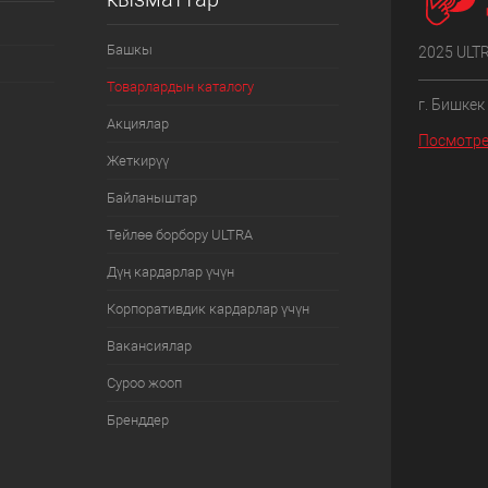
Башкы
2025 ULT
Товарлардын каталогу
г. Бишкек
Акциялар
Посмотре
Жеткирүү
Байланыштар
Тейлөө борбору ULTRA
Дүң кардарлар үчүн
Корпоративдик кардарлар үчүн
Вакансиялар
Суроо жооп
Бренддер