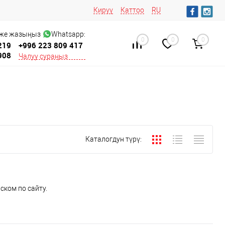
Кирүү
Каттоо
RU
 же жазыңыз
Whatsapp:
0
0
0
219
+996 223 809 417
908
Чалуу сураңыз
Каталогдун түрү:
ском по сайту.