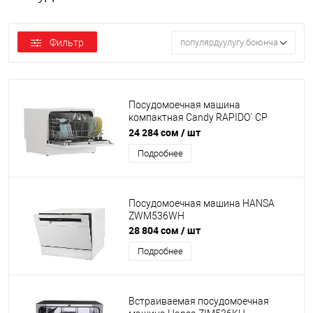
Фильтр
популярдуулугу боюнча
Посудомоечная машина
компактная Candy RAPIDO` CP
6F51LW-08
24 284 сом
/ шт
Подробнее
Посудомоечная машина HANSA
ZWM536WH
28 804 сом
/ шт
Подробнее
Встраиваемая посудомоечная