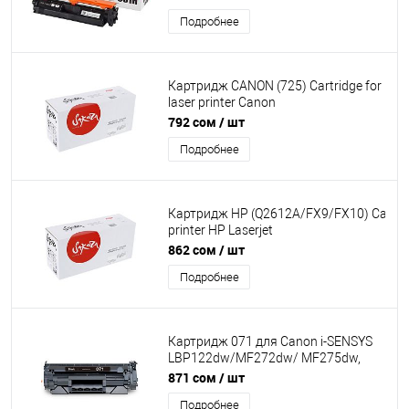
160/LBP-162/MF-260/MF-264/MF-
Подробнее
267/MF-269, черный, 4100 к.
[SACF230X/051H]
Картридж CANON (725) Cartridge for
laser printer Canon
LBP6000/6018/6020/6030, черный,
792 сом
/ шт
1600 к SAKURA [SACRG725]
Подробнее
Картридж HP (Q2612A/FX9/FX10) Cartridg
printer HP Laserjet
1010/1012/1015/1018/1020/1022/3015
862 сом
/ шт
SAKURA [SAQ2612A/FX9/FX10]
Подробнее
Картридж 071 для Canon i-SENSYS
LBP122dw/MF272dw/ MF275dw,
черный, 1200 стр. [SA071] SAKURA
871 сом
/ шт
Подробнее