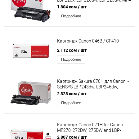
LBP228x/LBP226dw/LBP223dw/MF449x
черный, 10000 к. [SACRG057H]
1 804 сом
/ шт
Подробнее
Картридж Canon 046B / CF410
2 112 сом
/ шт
Подробнее
Картридж Sakura 070H для Canon i-
SENSYS LBP243dw, LBP246dw,
MF461dw, MF463dw, MF465dw,
2 323 сом
/ шт
черный, 10200 к. [SACRG070H]
Подробнее
Картридж Canon 071H for Canon
MF270, 272DW, 275DW and LBP-
122DW OEM
2 807 сом
/ шт