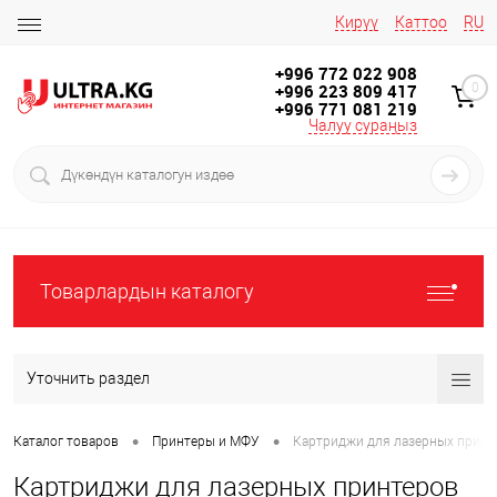
Кирүү
Каттоо
RU
+996 772 022 908
+996 223 809 417
0
+996 771 081 219
Чалуу сураңыз
Товарлардын каталогу
Уточнить раздел
•
•
Каталог товаров
Принтеры и МФУ
Картриджи для лазерных принт
Картриджи для лазерных принтеров