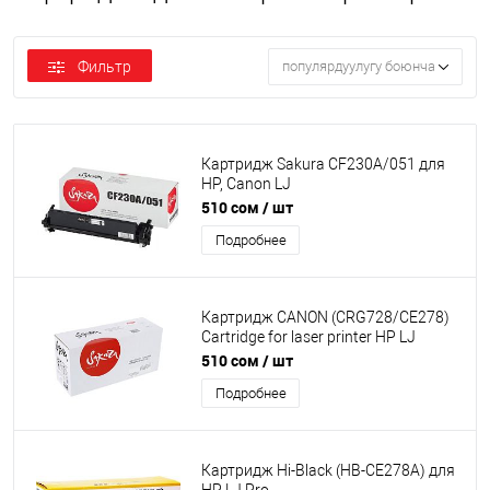
Фильтр
популярдуулугу боюнча
Картридж Sakura CF230A/051 для
HP, Canon LJ
M203/227UltraM230/LBP162dw/LBP-
510 сом
/ шт
160/LBP-162/MF-260/MF-264/MF-
Подробнее
267/MF-269, черный, 1700 к.
[SACF230A/051]
Картридж CANON (CRG728/CE278)
Cartridge for laser printer HP LJ
P1566/P1606W/M1536dnf MFP,
510 сом
/ шт
Canon iC MF4420/4430/4120/4412
Подробнее
SAKURA [SACE278A/CRG728]
Картридж Hi-Black (HB-CE278A) для