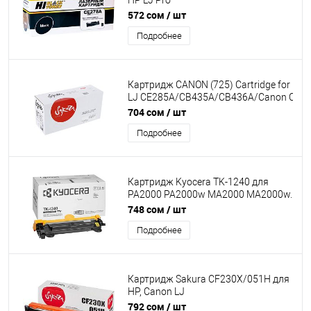
HP LJ Pro
P1566/P1606dn/M1536dnf, 2,1K
572 сом
/ шт
Подробнее
Картридж CANON (725) Cartridge for laser
LJ CE285A/CB435A/CB436A/Canon CRG7
P1005/P1006/P1500/P1505/1522/M112
704 сом
/ шт
M1522N/Canon MF3010 SAKURA
Подробнее
[SACE285A/CB435A/436A/725]
Картридж Kyocera TK-1240 для
PA2000 PA2000w MA2000 MA2000w.
Ресурс 1500 стр.(ISO/IEC 19752)
748 сом
/ шт
Подробнее
Картридж Sakura CF230X/051H для
HP, Canon LJ
M203/227UltraM230/LBP162dw/LBP-
792 сом
/ шт