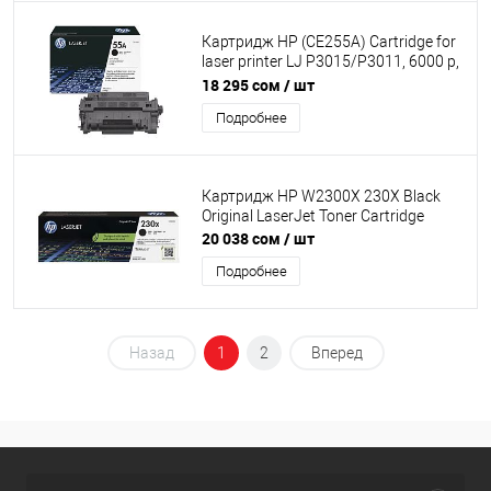
Картридж HP (CE255A) Cartridge for
laser printer LJ P3015/P3011, 6000 p,
Black без упаковки
18 295 сом
/ шт
Подробнее
Картридж HP W2300X 230X Black
Original LaserJet Toner Cartridge
20 038 сом
/ шт
Подробнее
Назад
1
2
Вперед