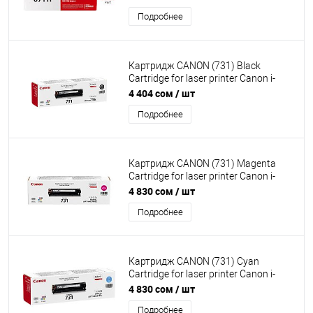
Подробнее
Картридж CANON (731) Black
Cartridge for laser printer Canon i-
SENSYS LBP7110Cw без упаковки
4 404 сом
/ шт
Подробнее
Картридж CANON (731) Magenta
Cartridge for laser printer Canon i-
SENSYS LBP7110Cw без упаковки
4 830 сом
/ шт
Подробнее
Картридж CANON (731) Cyan
Cartridge for laser printer Canon i-
SENSYS LBP7110Cw без упаковки
4 830 сом
/ шт
Подробнее