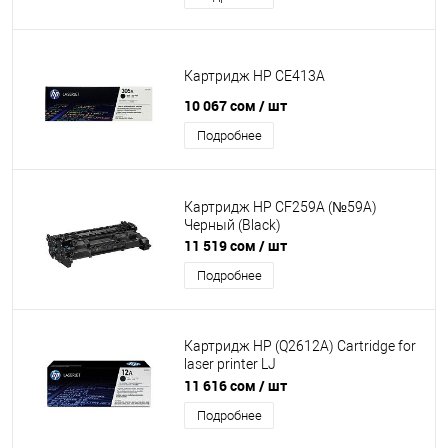
Картридж HP CE413A
10 067 сом
/ шт
Подробнее
Картридж HP CF259A (№59A)
Черный (Black)
11 519 сом
/ шт
Подробнее
Картридж HP (Q2612A) Cartridge for
laser printer LJ
1010/1012/1015/3020/3030 - T
11 616 сом
/ шт
Подробнее