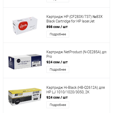
Картридж HP (CF283X/737) №83X
Black Cartridge for HP laserJet
ProM202dw//M225dn/dw/rdn/
898 сом
/ шт
M202n/ M201dw/n/M226dn/dw
Подробнее
Canon SAKURA [SACF283X/737]2200
стр.
Картридж NetProduct (N-CE285A) для HP
Pro
P1102/P1120W/M1212nf/M1132MFP/C
924 сом
/ шт
725, 1,6K
Подробнее
Картридж Hi-Black (HB-Q2612A) для
HP LJ 1010/1020/3050, 2K
924 сом
/ шт
Подробнее