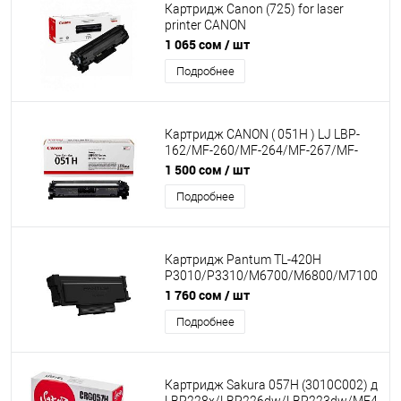
Картридж Canon (725) for laser
printer CANON
LBP6018/6000/6020/MF--3010
1 065 сом
/ шт
Оригинал
Подробнее
Картридж CANON ( 051H ) LJ LBP-
162/MF-260/MF-264/MF-267/MF-
269 (ОЕМ)
1 500 сом
/ шт
Подробнее
Картридж Pantum TL-420H
P3010/P3310/M6700/M6800/M7100/M7
(Ресурс 3000 стр.)
1 760 сом
/ шт
Подробнее
Картридж Sakura 057H (3010C002) для 