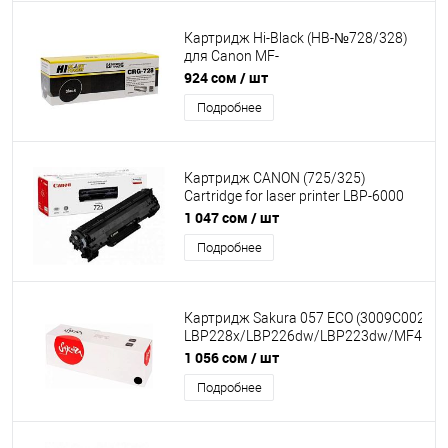
Картридж Hi-Black (HB-№728/328)
для Canon MF-
4410/4430/4450/4570/4580, 2,1K
924 сом
/ шт
Подробнее
Картридж CANON (725/325)
Cartridge for laser printer LBP-6000
(1600pages) ОЕМ
1 047 сом
/ шт
Подробнее
Картридж Sakura 057 ECO (3009C002) д
LBP228x/LBP226dw/LBP223dw/MF449x
черный, 3100 к. ECO (чип без счетчика 
1 056 сом
/ шт
Подробнее