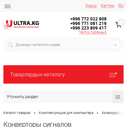
Кирүү
Каттоо
RU
+996 772 022 908
+996 771 081 219
0
+996 223 809 417
Чалуу сураңыз
Товарлардын каталогу
Уточнить раздел
•
•
Каталог товаров
Комплектующие для компьютера
Аксессуары дл
Конверторы сигналов