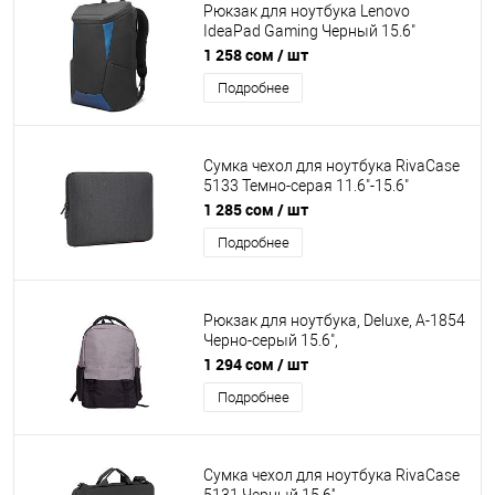
Рюкзак для ноутбука Lenovo
IdeaPad Gaming Черный 15.6"
Водоотталкивающая ткань.
1 258 сом
/ шт
Смягчающие наплечные ремни с
Подробнее
регулировкой. встроенный
органайзер, застежка молния.
[GX40Z24050]
Сумка чехол для ноутбука RivaCase
5133 Темно-серая 11.6"-15.6"
MacBook Pro 16 and Ultrabook sleeve.
1 285 сом
/ шт
Материала LRPU с эффектом
Подробнее
памяти. Застежка молния.
Рюкзак для ноутбука, Deluxe, A-1854
Черно-серый 15.6",
Водоотталкивающая ткань.
1 294 сом
/ шт
Смягчающие наплечные ремни с
Подробнее
регулировкой. Внешнее отделение
на молнии, 1 внутреннее отделение,
Полиэстер, Встроенный USB шнур
Сумка чехол для ноутбука RivaCase