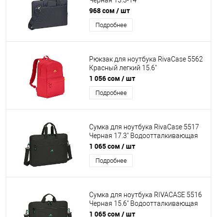
Черная 13.3-14"
Водоотталкивающая ткань.
968 сом
/ шт
Передний карман-органайзер на
Подробнее
молнии, плечевой ремень
Рюкзак для ноутбука RivaCase 5562
Красный легкий 15.6"
Водоотталкивающая ткань.
1 056 сом
/ шт
Смягчающие наплечные ремни с
Подробнее
регулеровкой. Внешний передний
карман на молнии, застежка
молния.
Сумка для ноутбука RivaCase 5517
Черная 17.3" Водоотталкивающая
ткань. Передний карман на молнии,
1 065 сом
/ шт
плечевой ремень
Подробнее
Сумка для ноутбука RIVACASE 5516
Черная 15.6" Водоотталкивающая
ткань. Ультратонкая, внешний
1 065 сом
/ шт