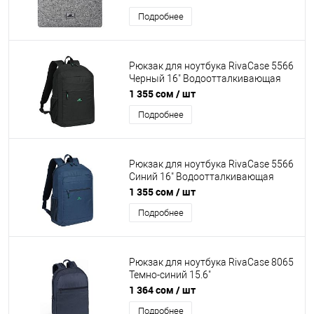
Отделение-органайзер, карман для
Подробнее
телефона, плечевой ремень.
Рюкзак для ноутбука RivaCase 5566
Черный 16" Водоотталкивающая
ткань, утолщенные стенки.
1 355 сом
/ шт
Смягчающие наплечные ремни с
Подробнее
регулировкой. Внешний карман на
молнии, органайзер, карманы для
бутылки, застежка молния
Рюкзак для ноутбука RivaCase 5566
Синий 16" Водоотталкивающая
ткань, утолщенные стенки.
1 355 сом
/ шт
Смягчающие наплечные ремни с
Подробнее
регулировкой. Внешний карман на
молнии, органайзер, карманы для
бутылки, застежка молния
Рюкзак для ноутбука RivaCase 8065
Темно-синий 15.6"
Водоотталкивающая ткань.
1 364 сом
/ шт
Утолщенные стенки. Смягчающие
Подробнее
наплечные ремни с регулеровкой.