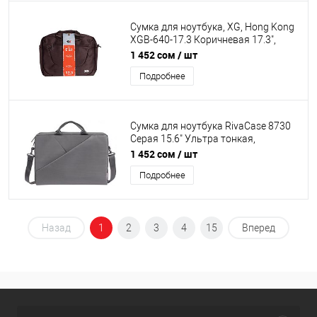
Сумка для ноутбука, XG, Hong Kong
XGB-640-17.3 Коричневая 17.3",
Полиэстер. Лёгкая, Усиленные
1 452 сом
/ шт
ручки, Внешнее отделение на
Подробнее
молнии, 2 внутренних отделения,
Уплотнённые стенки
Сумка для ноутбука RivaCase 8730
Серая 15.6" Ультра тонкая,
утолщенные стенки. Переднее
1 452 сом
/ шт
отделение для аксессуаров ,
Подробнее
плечевой ремень.
Назад
1
2
3
4
15
Вперед