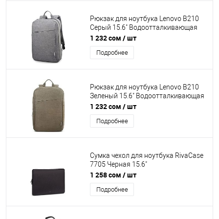
молния. [GX40Q17225]
Рюкзак для ноутбука Lenovo B210
Серый 15.6" Водоотталкивающая
ткань. Смягчающие наплечные
1 232 сом
/ шт
ремни с регулировкой. Скрытый
Подробнее
передний карман на молнии,
встроенный органайзер, застежка
молния. [GX40Q17227]
Рюкзак для ноутбука Lenovo B210
Зеленый 15.6" Водоотталкивающая
ткань. Смягчающие наплечные
1 232 сом
/ шт
ремни с регулировкой. Скрытый
Подробнее
передний карман на молнии,
встроенный органайзер, застежка
молния. [GX40Q17228]
Сумка чехол для ноутбука RivaCase
7705 Черная 15.6"
Высококачественная
1 258 сом
/ шт
водоотталкивающая ткань. Защита
Подробнее
содержимого от царапин, ударов,
пыли и влаги, застежка молния для
удобного доступа.