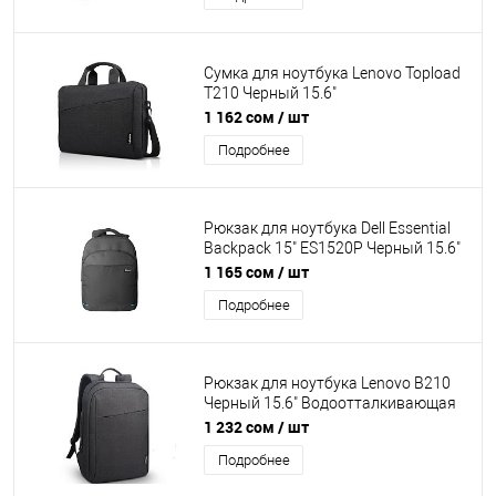
Сумка для ноутбука Lenovo Topload
T210 Черный 15.6"
Водоотталкивающая ткань.
1 162 сом
/ шт
Отделение-органайзер, плечевой
Подробнее
ремень [GX40Q17229]
Рюкзак для ноутбука Dell Essential
Backpack 15" ES1520P Черный 15.6"
Водоотталкивающая ткань.
1 165 сом
/ шт
Смягчающие наплечные ремни с
Подробнее
регулировкой. Светоотраж.
элементы, вентилируемая спинка,
боковые карманы для бутылки/
зонта, передний водостойкий
Рюкзак для ноутбука Lenovo B210
карман на молнии.
Черный 15.6" Водоотталкивающая
ткань. Смягчающие наплечные
1 232 сом
/ шт
ремни с регулировкой. Скрытый
Подробнее
передний карман на молнии,
встроенный органайзер, застежка