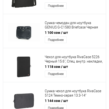
карман на молнии, плечевой
Подробнее
ремень.
Сумка-чемодан для ноутбука
GENIUS G-C1580 Briefcase Черная
14"-15" Вместительная, Двойная
1 100 сом
/ шт
молния. Два отделения. Внешний
Подробнее
карман на молнии. Ручки из
искусственной кожи для
транспортировки, выдвижная
ручка, колеса.
Чехол для ноутбука RivaCase 5226
Черный 15.6", Спец. внутр. накладки,
Двойная застежка, Неопрен ,
1 118 сом
/ шт
Полиэстер , 275x385x25 мм
Подробнее
Сумка чехол для ноутбука RivaCase
5124 Темно-серая 13.3-14''
Материала LRPU с эффектом
1 144 сом
/ шт
памяти. Внутренние накладки по
Подробнее
углам, застежка молния.