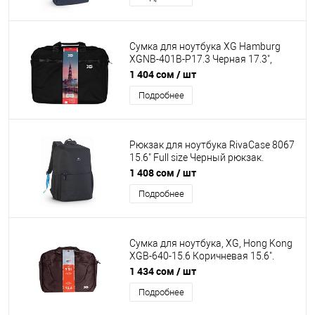
Сумка для ноутбука XG Hamburg
XGNB-401B-P17.3 Черная 17.3",
Полиэстер. Внешнее отделение на
1 404 сом
/ шт
молнии, Органайзер, 2 внутренних
Подробнее
отделения, Внутренний карман на
молнии, Уплотнённые стенки,
встроенный USB шнур
Рюкзак для ноутбука RivaCase 8067
15.6" Full size Черный рюкзак.
Ремешок крепления, карман для
1 408 сом
/ шт
телефона, карман для бутылки,
Подробнее
плечевой ремень, водонепр-й
материал, наплечные ремни
Сумка для ноутбука, XG, Hong Kong
XGB-640-15.6 Коричневая 15.6".
Полиэстер. Лёгкая, Внешнее
1 434 сом
/ шт
отделение на молнии, 1 внутреннее
Подробнее
отделение