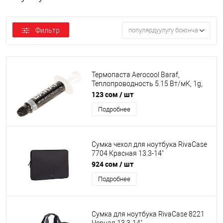
Фильтр
популярдуулугу боюнча
Термопаста Aerocool Baraf,
Теплопроводность 5.15 Вт/мК, 1g,
+280°C- 30°C, шприц, Серый
123 сом
/ шт
Подробнее
Сумка чехол для ноутбука RivaCase
7704 Красная 13.3-14"
Высококачественная
924 сом
/ шт
водоотталкивающая ткань. Защита
Подробнее
содержимого от царапин, ударов,
пыли и влаги, застежка молния для
удобного доступа.
Сумка для ноутбука RivaCase 8221