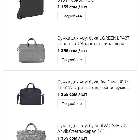
5131 Черный 15.6''
Водоотталкивающая ткань.
1 355 сом
/ шт
Внутренние накладки по углам,
Подробнее
плечевой ремень
Сумка для ноутбука UGREEN LP437
Серая 15.9"Водоотталкивающая
ткань. Трехслойная защита. Два
1 355 сом
/ шт
отделения, внешний карман на
Подробнее
молнии
Сумка для ноутбука RivaCase 8037
15.6" Ультра тонкая, черная сумка.
Двойная молния. Ручки для
1 355 сом
/ шт
транспортировки. Плотный
Подробнее
материал, утолщенные стенки.
Регулируемый, съемный плечевой
ремень
Сумка для ноутбука RIVACASE 7921
Anvik Светло-серая 14"
Водоотталкивающая ткань.
1 355 сом
/ шт