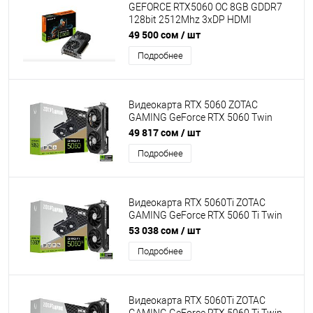
GEFORCE RTX5060 OC 8GB GDDR7
128bit 2512Mhz 3xDP HDMI
GIGABYTE GV-N5060WF2MAX OC-
49 500 сом
/ шт
8GD
Подробнее
Видеокарта RTX 5060 ZOTAC
GAMING GeForce RTX 5060 Twin
Edge 8GB GDDR7, Engine clock
49 817 сом
/ шт
2497MHz, Memory clock 28000MHz,
Подробнее
128Bit, 3xDP, HDMI [ZT-B50600E-10M]
Видеокарта RTX 5060Ti ZOTAC
GAMING GeForce RTX 5060 Ti Twin
Edge 8GB GDDR7, Engine clock
53 038 сом
/ шт
2572MHz, Memory clock 28000MHz,
Подробнее
128Bit, 3xDP, HDMI [ZT-B50610E-10M]
Видеокарта RTX 5060Ti ZOTAC