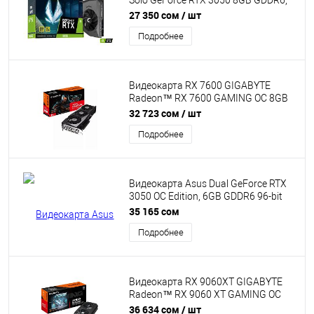
Solo GeForce RTX 3050 8GB GDDR6,
Engine clock 1777MHz, Memory clock
27 350 сом
/ шт
14Gbps, 128Bit, 3xDP, HDMI [ZT-
Подробнее
A30500R-10L]
Видеокарта RX 7600 GIGABYTE
Radeon™ RX 7600 GAMING OC 8GB
GDDR6, Engine clock up 2755MHz,
32 723 сом
/ шт
Memory clock 18000MHz, 128Bit,
Подробнее
2xDP, 2xHDMI [GV-R76GAMING OC-
8GD]
Видеокарта Asus Dual GeForce RTX
3050 OC Edition, 6GB GDDR6 96-bit
Engine Clock 1537MHz Memory Speed
35 165 сом
14000MHz PCI Express 4.0,
Подробнее
OpenGL4.6, DirectX 12 Ultimate, HDCP
1x DisplayPort 1xHDMI, 1x DVI-D,
[90YV0K60-M0NA00]
Видеокарта RX 9060XT GIGABYTE
Radeon™ RX 9060 XT GAMING OC
8GB GDDR6, Engine clock up
36 634 сом
/ шт