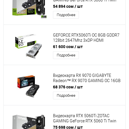
GAMING GeForce RTX 5060 Ti Twin
Edge OC 8GB GDDR7, Engine clock
54 894 сом
/ шт
2602MHz, Memory clock 28000MHz,
Подробнее
128Bit, 3xDP, HDMI [ZT-B50610H-10M]
GEFORCE RTX5060Ti OC 8GB GDDR7
128bit 2647Mhz 3xDP HDMI
GIGABYTE GV-N506TAERO OC-8GD
61 600 сом
/ шт
Подробнее
Видеокарта RX 9070 GIGABYTE
Radeon™ RX 9070 GAMING OC 16GB
GDDR6, Engine clock up 2700MHz,
68 376 сом
/ шт
Memory clock 20000MHz, 256Bit,
Подробнее
2xDP, 2xHDMI [GV-R9070GAMING OC-
16GD]
Видеокарта RTX 5060Ti ZOTAC
GAMING GeForce RTX 5060 Ti Twin
Edge 16GB GDDR7, Engine clock
75 698 сом
/ шт