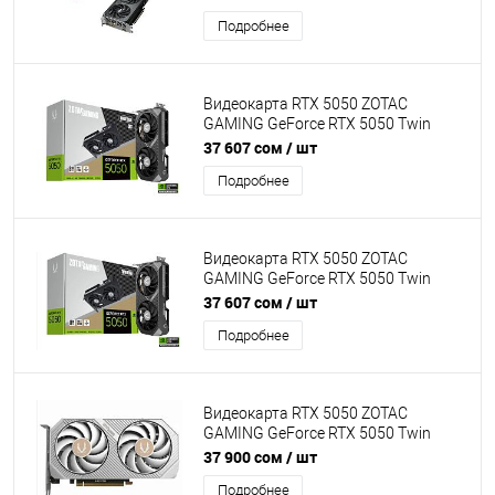
3320MHz, Memory clock 20000MHz,
Подробнее
128Bit, 2xDP, HDMI [GV-
R9060XTGAMING OC-8GD]
Видеокарта RTX 5050 ZOTAC
GAMING GeForce RTX 5050 Twin
Edge OC 8GB GDDR6, Engine clock
37 607 сом
/ шт
2602MHz, Memory clock 20000MHz,
Подробнее
128Bit, 3xDP, HDMI [ZT-B50500H-10M]
Видеокарта RTX 5050 ZOTAC
GAMING GeForce RTX 5050 Twin
Edge 8GB GDDR6, Engine clock
37 607 сом
/ шт
2572MHz, Memory clock 20000MHz,
Подробнее
128Bit, 3xDP, HDMI [ZT-B50500E-10M]
Видеокарта RTX 5050 ZOTAC
GAMING GeForce RTX 5050 Twin
Edge OC White Edition 8GB GDDR6,
37 900 сом
/ шт
Engine clock 2602MHz, Memory clock
Подробнее
20000MHz, 128Bit, 3xDP, HDMI [ZT-