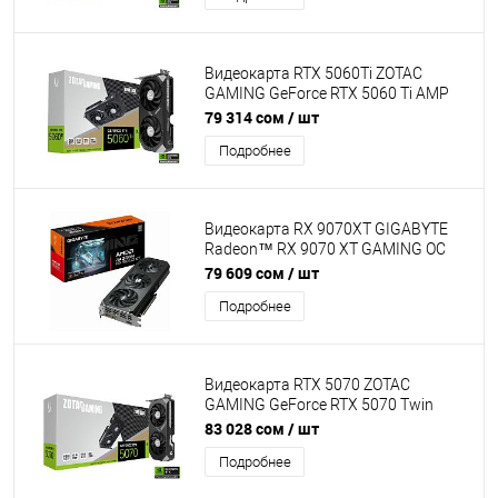
Видеокарта RTX 5060Ti ZOTAC
GAMING GeForce RTX 5060 Ti AMP
16GB GDDR7, Engine clock 2632MHz,
79 314 сом
/ шт
Memory clock 28000MHz, 128Bit,
Подробнее
3xDP, HDMI [ZT-B50620F-10M]
Видеокарта RX 9070XT GIGABYTE
Radeon™ RX 9070 XT GAMING OC
16GB GDDR6, Engine clock up
79 609 сом
/ шт
3060MHz, Memory clock 20000MHz,
Подробнее
256Bit, 2xDP, 2xHDMI [GV-
R9070XTGAMING-16GD]
Видеокарта RTX 5070 ZOTAC
GAMING GeForce RTX 5070 Twin
Edge 12GB GDDR7, Engine clock
83 028 сом
/ шт
2512MHz, Memory clock 28000MHz,
Подробнее
192Bit, 3xDP, HDMI [ZT-B50700E-10P]