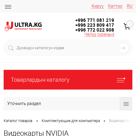
Кирүү
Каттоо
RU
+996 771 081 219
+996 223 809 417
0
+996 772 022 908
Чалуу сураңыз
Товарлардын каталогу
Уточнить раздел
•
•
Каталог товаров
Комплектующие для компьютера
Видеокарты NV
Видеокарты NVIDIA