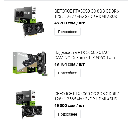
GEFORCE RTX5050 OC 8GB GDDR6
128bit 2677Mhz 3xDP HDMI ASUS
DUAL-RTX5050-O8G
46 200 сом
/ шт
Подробнее
Видеокарта RTX 5060 ZOTAC
GAMING GeForce RTX 5060 Twin
Edge OC 8GB GDDR7, Engine clock
48 154 сом
/ шт
2527MHz, Memory clock 28000MHz,
Подробнее
128Bit, 3xDP, HDMI [ZT-B50600H-10M]
GEFORCE RTX5060 OC 8GB GDDR7
128bit 2565Mhz 3xDP HDMI ASUS
DUAL-RTX5060-O8G
49 500 сом
/ шт
Подробнее