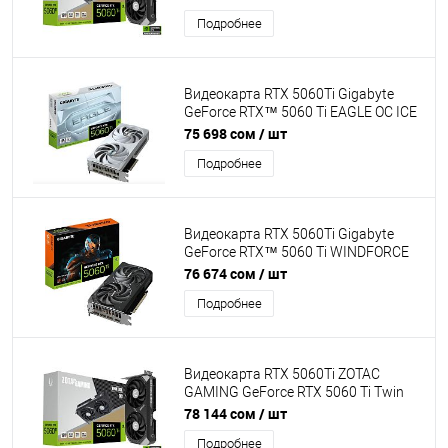
2572MHz, Memory clock 28000MHz,
Подробнее
128Bit, 3xDP, HDMI [ZT-B50620E-10M]
Видеокарта RTX 5060Ti Gigabyte
GeForce RTX™ 5060 Ti EAGLE OC ICE
16GB GDDR7, Engine clock 2617MHz,
75 698 сом
/ шт
Memory clock 28000MHz, 128Bit,
Подробнее
3xDP, HDMI [GV-N506TEAGLEOC ICE-
16GD]
Видеокарта RTX 5060Ti Gigabyte
GeForce RTX™ 5060 Ti WINDFORCE
MAX OC 16GB GDDR7, Engine clock
76 674 сом
/ шт
2587MHz, Memory clock 28000MHz,
Подробнее
128Bit, 3xDP, HDMI [GV-
N506TWF2MAX OC-16GD]
Видеокарта RTX 5060Ti ZOTAC
GAMING GeForce RTX 5060 Ti Twin
Edge OC 16GB GDDR7, Engine clock
78 144 сом
/ шт
2602MHz, Memory clock 28000MHz,
Подробнее
128Bit, 3xDP, HDMI [ZT-B50620H-10M]