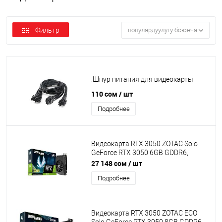
Фильтр
популярдуулугу боюнча
.Шнур питания для видеокарты
110 сом
/ шт
Подробнее
Видеокарта RTX 3050 ZOTAC Solo
GeForce RTX 3050 6GB GDDR6,
Engine clock 1470MHz, Memory clock
27 148 сом
/ шт
14Gbps, 96Bit, 3xDP, HDMI [ZT-
Подробнее
A30510G-10L]
Видеокарта RTX 3050 ZOTAC ECO