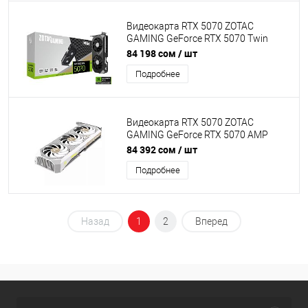
Видеокарта RTX 5070 ZOTAC
GAMING GeForce RTX 5070 Twin
Edge OC 12GB GDDR7, Engine clock
84 198 сом
/ шт
2542MHz, Memory clock 28000MHz,
Подробнее
192Bit, 3xDP, HDMI ZT-B50700H-10P]
Видеокарта RTX 5070 ZOTAC
GAMING GeForce RTX 5070 AMP
White Edition 12GB GDDR7, Engine
84 392 сом
/ шт
clock 2587MHz, Memory clock
Подробнее
28000MHz, 192Bit, 3xDP, HDMI [ZT-
B50700FQ-10P]
Назад
1
2
Вперед