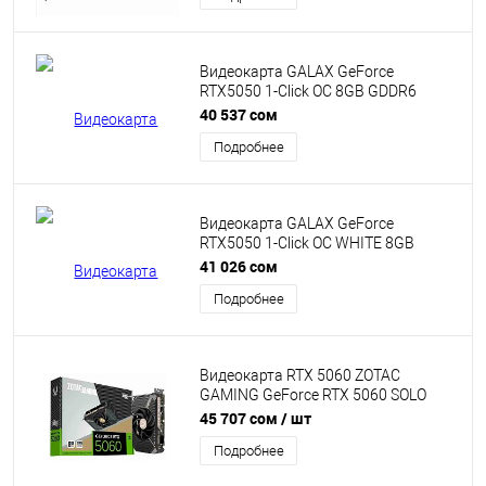
B50500Q-10M]
Видеокарта GALAX GeForce
RTX5050 1-Click OC 8GB GDDR6
128bit 2602Mhz/20000Mhz DUAL
40 537 сом
Fan 2xHDMI 2xDisplayPort
Подробнее
[55NSL8MHDCHD]
Видеокарта GALAX GeForce
RTX5050 1-Click OC WHITE 8GB
GDDR6 128bit 2602Mhz/20000Mhz
41 026 сом
DUAL Fan 2xHDMI 2xDisplayPort
Подробнее
[55NSL8MHCZBS]
Видеокарта RTX 5060 ZOTAC
GAMING GeForce RTX 5060 SOLO
8GB GDDR7, Engine clock 2497MHz,
45 707 сом
/ шт
Memory clock 28000MHz, 128Bit,
Подробнее
3xDP, HDMI [ZT-B50600G-10L]