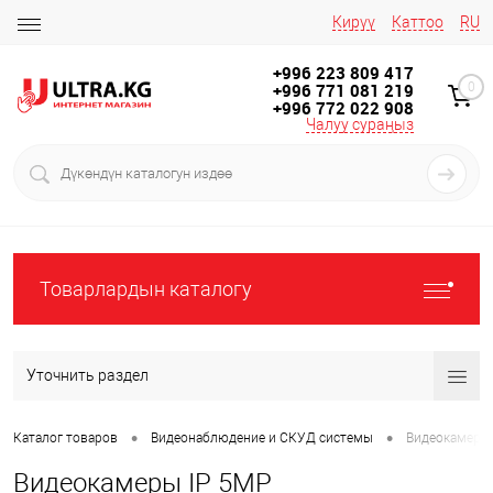
Кирүү
Каттоо
RU
+996 223 809 417
+996 771 081 219
0
+996 772 022 908
Чалуу сураңыз
Товарлардын каталогу
Уточнить раздел
•
•
Каталог товаров
Видеонаблюдение и СКУД системы
Видеокамеры 
Видеокамеры IP 5MP