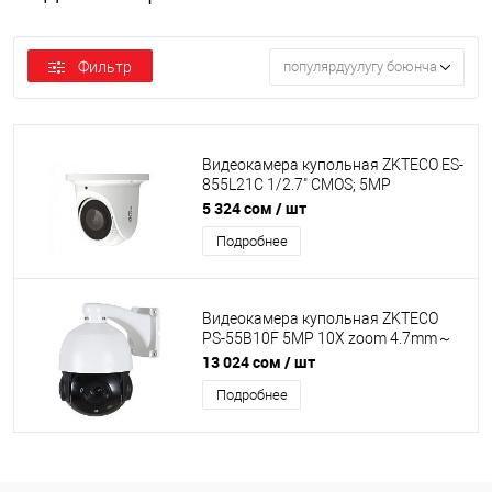
Фильтр
популярдуулугу боюнча
Видеокамера купольная ZKTECO ES-
855L21C 1/2.7" CMOS; 5MP
(2560*1920)15fps; H.264/H.265; IR
5 324 сом
/ шт
Range 30m; Fixed Lens 2.8mm; DWDR,
Подробнее
3D DNR, video analytics; PoE;
metal+plastic; IP67
Видеокамера купольная ZKTECO
PS-55B10F 5MP 10X zoom 4.7mm～
47mm 6pcs Array LED, IP Camera EZ
13 024 сом
/ шт
series IP PTZ
Подробнее