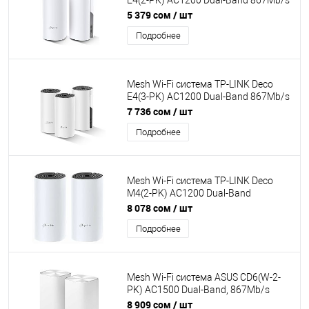
E4(2-PK) AC1200 Dual-Band 867Mb/s
5GHz+300Mb/s 2.4GHz, 2xWAN/LAN
5 379 сом
/ шт
100Mb/s, 2 antennas, MU-MIMO,
Подробнее
Parental Control
Mesh Wi-Fi система TP-LINK Deco
E4(3-PK) AC1200 Dual-Band 867Mb/s
5GHz+300Mb/s 2.4GHz, 2xWAN/LAN
7 736 сом
/ шт
100 Mb/s, 2 antennas, Beamforming,
Подробнее
MU-MIMO
Mesh Wi-Fi система TP-LINK Deco
M4(2-PK) AC1200 Dual-Band
867Mb/s 5GHz+300Mb/s 2.4GHz,
8 078 сом
/ шт
2xWAN/LAN 1Gb/s, 2 antennas, MU-
Подробнее
MIMO, Parental Control
Mesh Wi-Fi система ASUS CD6(W-2-
PK) AC1500 Dual-Band, 867Mb/s
5GHz+600Mb/s 2.4GHz, 3xLAN
8 909 сом
/ шт