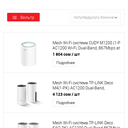
Фильтр
популярдуулугу боюнча
Mesh Wi-Fi система CUDY M1200 (1-Pack)
AC1200 Wi-Fi, Dual-Band, 867Mbps at 5G
300Mbps at 2.4GHz, 802.11ac/a/b/g/n, 2 
1 804 сом
/ шт
Ethernet Ports, 2 anten., MU-MIMO, DDNS,
Подробнее
Zerotier/Wireguard/OpenVPN/IPSec/L2T
VPN,DNS over Cloudflare/Google/Quad9
Mesh Wi-Fi система TP-LINK Deco
M4(1-PK) AC1200 Dual-Band,
867Mb/s 5GHz+300Mb/s 2.4GHz,
4 123 сом
/ шт
2xWAN/LAN 1Gb/s 2 antennas, MU-
Подробнее
MIMO, Parental Control
Mesh Wi-Fi система TP-LINK Deco