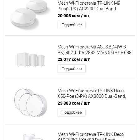
Mesh Wi-Fi система TP-LINK M9
Plus(2-PK) AC2200 Dual-Band
867Mb/s 5GHz+400Mb/s 2.4GHz,
20 903 сом
/ шт
1xWAN/LAN 1Gb/s, 8 antennas, MU-
Подробнее
MIMO, Parental Control
Mesh Wi-Fi система ASUS BD4(W-3-
PK) 802.11be, 2882 Mb/s 5 GHz + 688
Mb/s 2.4 GHz, 2×2 MIMO, 2×2.5G
22 077 сом
/ шт
WAN/LAN, 4 внутр. антенны, Quad-
Подробнее
Core 1.5
Mesh Wi-Fi система TP-LINK Deco
X50-Poe (3-PK) AX3000 Dual-Band,
2402Mb/s 5GHz+574Mb/s 2.4GHz,
23 883 сом
/ шт
WAN/LAN 1x2,5 Гбит/с, 4 antenna,
Подробнее
Parental Control
Mesh Wi-Fi система TP-LINK Deco