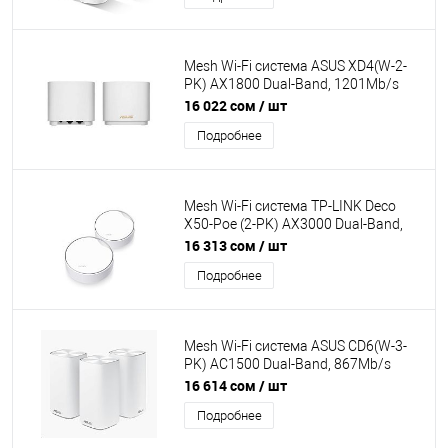
Mesh Wi-Fi система ASUS XD4(W-2-
PK) AX1800 Dual-Band, 1201Mb/s
5GHz+1300Mb/s 2.4GHz,2xLAN
16 022 сом
/ шт
1Gb/s, 2 antennas, Aimesh, ASUS
Подробнее
Router APP, AIProtection
Mesh Wi-Fi система TP-LINK Deco
X50-Poe (2-PK) AX3000 Dual-Band,
2402Mb/s 5GHz+574Mb/s 2.4GHz,
16 313 сом
/ шт
WAN/LAN1x2,5 Гбит/с.4
Подробнее
antenna,Parental Control
Mesh Wi-Fi система ASUS CD6(W-3-
PK) AC1500 Dual-Band, 867Mb/s
5GHz+600Mb/s 2.4GHz, 3xLAN
16 614 сом
/ шт
1Gb/s, 4 antennas, Aimesh, ASUS
Подробнее
Router APP, AIProtection