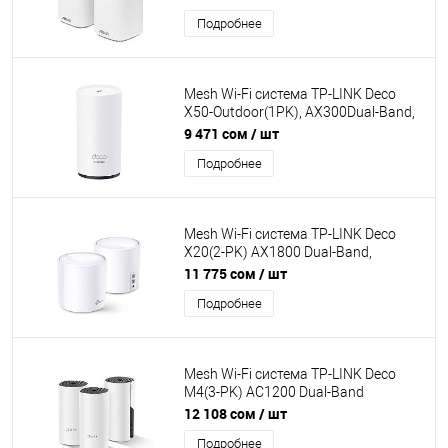
1Gb/s, 4 antennas, Aimesh, ASUS
Подробнее
Router APP, AIProtection
Mesh Wi-Fi система TP-LINK Deco
X50-Outdoor(1PK), AX300Dual-Band,
2402Mb/s 5GHz+574Mb/s 2.4GHz,
9 471 сом
/ шт
2xWAN/LAN 1Gb/s, 2 antennas, MU-
Подробнее
MIMO, Parental Control
Mesh Wi-Fi система TP-LINK Deco
X20(2-PK) AX1800 Dual-Band,
1201Mb/s 5GHz+574Mb/s 2.4GHz,
11 775 сом
/ шт
2xWAN/LAN 1Gb/s, 2 antennas,MU-
Подробнее
MIMO, Parental Control
Mesh Wi-Fi система TP-LINK Deco
M4(3-PK) AC1200 Dual-Band
867Mb/s 5GHz+300Mb/s 2.4GHz,
12 108 сом
/ шт
2xWAN/LAN 1Gb/s, 2 antennas, MU-
Подробнее
MIMO, Parental Control