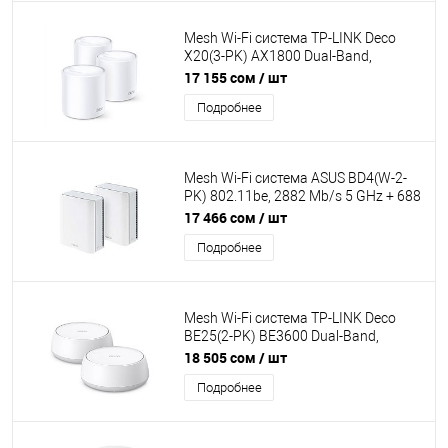
Mesh Wi-Fi система TP-LINK Deco
X20(3-PK) AX1800 Dual-Band,
1201Mb/s 5GHz+574Mb/s 2.4GHz,
17 155 сом
/ шт
2xWAN/LAN 1Gb/s, 2 antennas,MU-
Подробнее
MIMO, Parental Control
Mesh Wi-Fi система ASUS BD4(W-2-
PK) 802.11be, 2882 Mb/s 5 GHz + 688
Mb/s 2.4 GHz, 2×2 MIMO, 2×2.5G
17 466 сом
/ шт
WAN/LAN, 4 внутр. антенны, Quad-
Подробнее
Core 1.5
Mesh Wi-Fi система TP-LINK Deco
BE25(2-PK) BE3600 Dual-Band,
4324Mb/s 5GHz+688Mb/s
18 505 сом
/ шт
2.4GHz,2хLAN 2.5Gb/s,4
Подробнее
antenna,Parental Control