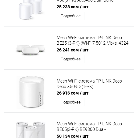
X60(3-PK) AX5400 Dual-Band,
2402Mb/s 5GHz+574Mb/s 2.4GHz,
25 233 сом
/ шт
2xWAN/LAN 1Gb/s, 4 antennas,MU-
Подробнее
MIMO, Parental Control
Mesh Wi-Fi система TP-LINK Deco
BE25 (3-PK) (Wi-Fi 7 5012 Mb/s, 4324
Mb/s 5GHz+688 Mb/s 2.4GHz, 2xLAN
26 241 сом
/ шт
2.5 Gb/s, 4 antennas, Mesh,
Подробнее
HomeShield)
Mesh Wi-Fi система TP-LINK Deco
Deco X50-5G(1-PK)
26 916 сом
/ шт
Подробнее
Mesh Wi-Fi система TP-LINK Deco
BE65(3-PK) BE9300 Dual-
Band,5760Mb/s 6GHz+4320Mb/s
50 134 сом
/ шт