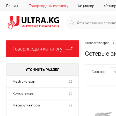
Башкы
Товарлардын каталогу
Акциялар
Жеткир
•
Каталог товаров
Товарлардын каталогу
Сетевые а
УТОЧНИТЬ РАЗДЕЛ
Сорттоо:
п
Mesh системы
22
Коммутаторы
20
Маршрутизаторы
29