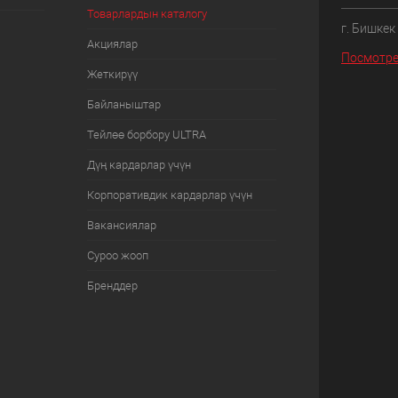
Товарлардын каталогу
г. Бишкек
Акциялар
Посмотре
Жеткирүү
Байланыштар
Тейлөө борбору ULTRA
Дүң кардарлар үчүн
Корпоративдик кардарлар үчүн
Вакансиялар
Суроо жооп
Бренддер