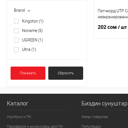
Brand
Патчкорд UTP Ca
неэкранированн
Kingston
(1)
UGREEN NW102
202 сом
/ шт
Noname
(5)
UGREEN
(1)
Ultra
(1)
В 
Купить в 1 клик
Показать
Сбросить
В избранное
Каталог
Биздин сунуштар
Ноутбуки и ПК
Жаңы товарлар
Периферия и аксессуары для ПК
Популярдуу