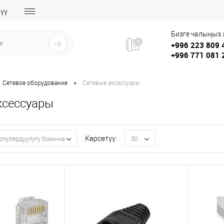
үү
Бизге чалыңыз
+996 223 809 
+996 771 081 
•
Сетевое оборудование
Сетевые аксессуары
ксессуары
Көрсөтүү:
опулярдуулугу боюнча
30