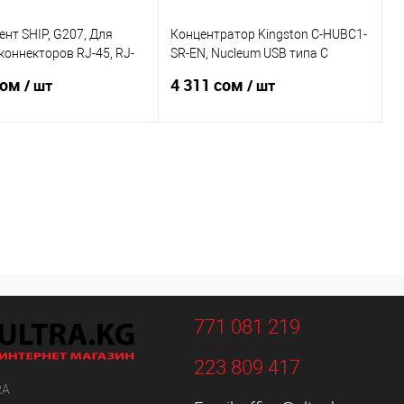
нт SHIP, G207, Для
Концентратор Kingston C-HUBC1-
оннекторов RJ-45, RJ-
SR-EN, Nucleum USB типа C
, RJ-9
Выход HDMI, USB-A, устройство
сом
4 311 сом
/ шт
/ шт
чтения карт SD и MicroSD
В корзину
В корзину
 1 клик
Сравнение
Купить в 1 клик
Сравнение
ное
В
В избранное
В
наличии
наличии
771 081 219
223 809 417
RA