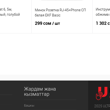
t 6, 5м,
Инструме
Минск Розетка RJ-45+Phone СП
ый, голубой
обжима к
белая EKF Basic
11, RJ-12
299 сом
1 302 
/ шт
корзину
В корзину
Сравнение
Купить в 1 клик
Сравнение
Купить в
В
В избранное
В
В избран
наличии
наличии
Жардам жана
кызматтар
Башкы
2025 ULT