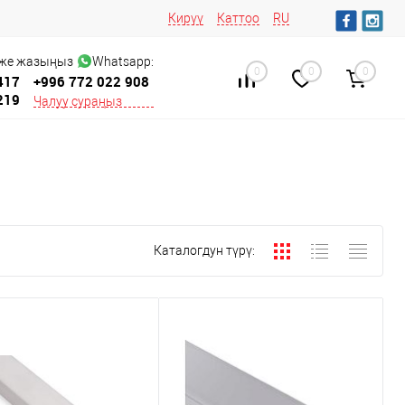
Кирүү
Каттоо
RU
 же жазыңыз
Whatsapp:
0
0
0
417
+996 772 022 908
219
Чалуу сураңыз
Каталогдун түрү: