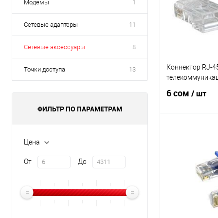
Модемы
1
Сетевые адаптеры
11
Сетевые аксессуары
8
Коннектор RJ-45
Точки доступа
13
телекоммуника
6 сом
/ шт
ФИЛЬТР ПО ПАРАМЕТРАМ
В 
Цена
Купить в 1 клик
От
До
В избранное