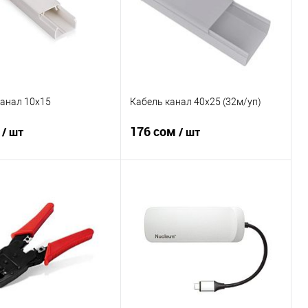
канал 10х15
Кабель канал 40х25 (32м/уп)
м
176 сом
/ шт
/ шт
В корзину
В корзину
 1 клик
Сравнение
Купить в 1 клик
Сравнение
ное
В
В избранное
В
наличии
наличии