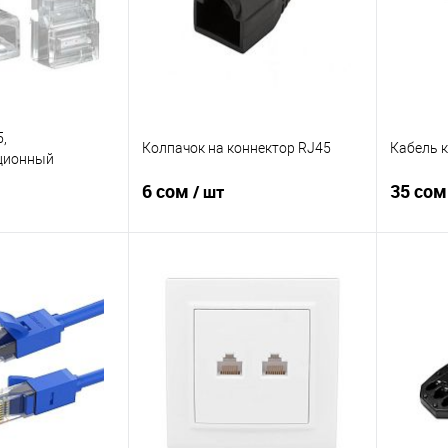
,
Колпачок на коннектор RJ45
Кабель 
ционный
6 сом
35 со
/ шт
корзину
В корзину
Сравнение
Купить в 1 клик
Сравнение
Купить в
В
В избранное
В
В избран
наличии
наличии