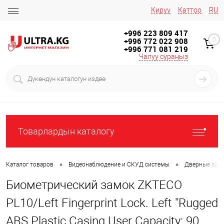
Кирүү
Каттоо
RU
+996 223 809 417
+996 772 022 908
0
+996 771 081 219
Чалуу сураңыз
Товарлардын каталогу
•
•
Каталог товаров
Видеонаблюдение и СКУД системы
Дверные замк
Биометрический замок ZKTECO
PL10/Left Fingerprint Lock. Left "Rugged
ABS Plastic Casing User Capacity: 90