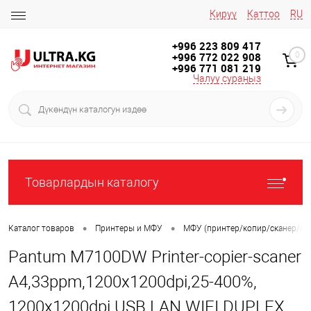
Кирүү
Каттоо
RU
+996 223 809 417
+996 772 022 908
0
+996 771 081 219
Чалуу сураңыз
Товарлардын каталогу
•
•
Каталог товаров
Принтеры и МФУ
МФУ (принтер/копир/сканер/фа
Pantum M7100DW Printer-copier-scaner
A4,33ppm,1200x1200dpi,25-400%,
1200x1200dpi USB LAN WIFI DUPLEX