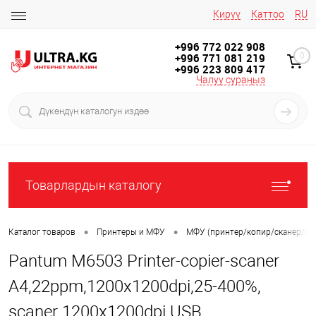
Кирүү
Каттоо
RU
+996 772 022 908
+996 771 081 219
0
+996 223 809 417
Чалуу сураңыз
Товарлардын каталогу
•
•
Каталог товаров
Принтеры и МФУ
МФУ (принтер/копир/сканер/фа
Pantum M6503 Printer-copier-scaner
A4,22ppm,1200x1200dpi,25-400%,
scaner 1200x1200dpi USB