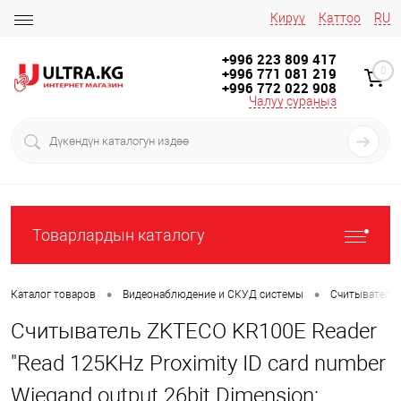
Кирүү
Каттоо
RU
+996 223 809 417
+996 771 081 219
0
+996 772 022 908
Чалуу сураңыз
Товарлардын каталогу
•
•
Каталог товаров
Видеонаблюдение и СКУД системы
Считыватели
Считыватель ZKTECO KR100E Reader
"Read 125KHz Proximity ID card number
Wiegand output 26bit Dimension: