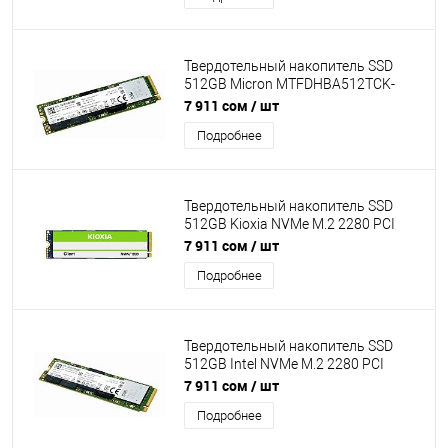
Твердотельный накопитель SSD
512GB Micron MTFDHBA512TCK-
1AS1AABYY (M.2 2242 NVMe
7 911 сом
/ шт
R/W:3000/1600MB/s) без упаковки
Подробнее
Твердотельный накопитель SSD
512GB Kioxia NVMe M.2 2280 PCI
Express 3.0 x4 (NVMe
7 911 сом
/ шт
R/W:3100/2800MB/s)
Подробнее
[KXG60ZNV512G XG6] pulled
Твердотельный накопитель SSD
512GB Intel NVMe M.2 2280 PCI
Express 3.0 x4 (NVMe
7 911 сом
/ шт
R/W:3100/1500MB/s)
Подробнее
[SSDPEKNW512G8H] pulled