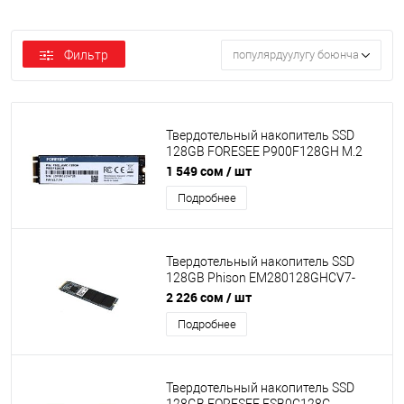
Фильтр
популярдуулугу боюнча
Твердотельный накопитель SSD
128GB FORESEE P900F128GH M.2
sata Read/Write up 498344MB/s без
1 549 сом
/ шт
упаковки
Подробнее
Твердотельный накопитель SSD
128GB Phison EM280128GHCV7-
E21TAS (M.2 2280 NVMe) без
2 226 сом
/ шт
упаковки
Подробнее
Твердотельный накопитель SSD