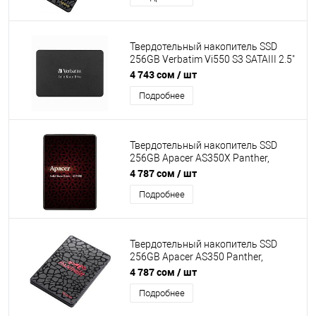
Твердотельный накопитель SSD
256GB Verbatim Vi550 S3 SATAIII 2.5"
Read/Write up 520/460MB/s [VER-
4 743 сом
/ шт
49351]
Подробнее
Твердотельный накопитель SSD
256GB Apacer AS350X Panther,
SATAIII, Read/Write up 560/540MB/s
4 787 сом
/ шт
[AP256GAS350XR-1]
Подробнее
Твердотельный накопитель SSD
256GB Apacer AS350 Panther,
SATAIII, Read/Write up 560/540MB/s
4 787 сом
/ шт
[AP256GAS350-1]
Подробнее