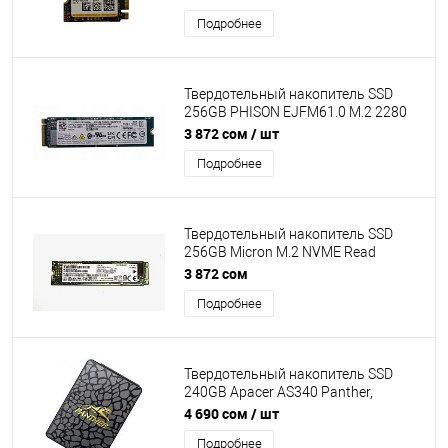
R/W:3300/1250MB/s) без упаковки
Подробнее
Твердотельный накопитель SSD
256GB PHISON EJFM61.0 M.2 2280
PCIe 3.0 x4 NVMe 1.3 без упаковки
3 872 сом
/ шт
Подробнее
Твердотельный накопитель SSD
256GB Micron M.2 NVME Read
up:2500Mb/s, Write up:1050b/s
3 872 сом
[MTFDHBA256TCK] без упаковки
Подробнее
Твердотельный накопитель SSD
240GB Apacer AS340 Panther,
SATAIII, Read/Write up 475/380MB/s
4 690 сом
/ шт
[AP240GAS340G-1]
Подробнее