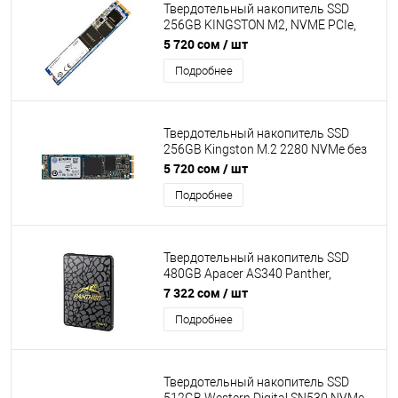
Твердотельный накопитель SSD
256GB KINGSTON M2, NVME PCIe,
2280, Read/Write up 2300/1100MB/s,
5 720 сом
/ шт
260000 IOPS OEM[OM8PDP3256B-
Подробнее
AB1]
Твердотельный накопитель SSD
256GB Kingston M.2 2280 NVMe без
упаковки [SNS8154P3]
5 720 сом
/ шт
Подробнее
Твердотельный накопитель SSD
480GB Apacer AS340 Panther,
SATAIII, Read/Write up 550/520MB/s
7 322 сом
/ шт
[AP480GAS340G-1]
Подробнее
Твердотельный накопитель SSD