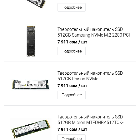
R/W:6000/5300MB/s) [N94050-001]
Подробнее
pulled
Твердотельный накопитель SSD
512GB Samsung NVMe M.2 2280 PCI
Express 3.0 x4 (NVMe
7 911 сом
/ шт
R/W:3500/2900MB/s) [MZ-VLB512B]
Подробнее
pulled
Твердотельный накопитель SSD
512GB Phison NVMe
[PSENN512GA87FC0] pulled
7 911 сом
/ шт
Подробнее
Твердотельный накопитель SSD
512GB Micron MTFDHBA512TCK-
1AS1AABYY (M.2 2280 NVMe
7 911 сом
/ шт
R/W:3000/1600MB/s) без упаковки
Подробнее