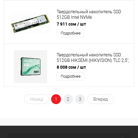
Твердотельный накопитель SSD
512GB Intel NVMe
[SSDPEKKF512G8L] pulled
7 911 сом
/ шт
Подробнее
Твердотельный накопитель SSD
512GB HIKSEMI (HIKVISION) TLC 2,5",
Read / Write: 510/460MB/s, SATAIII
8 008 сом
/ шт
[HS-SSD-WAVE(S) 512G]
Подробнее
Назад
1
2
3
Вперед