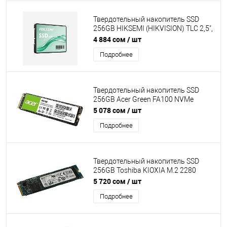
Твердотельный накопитель SSD
256GB HIKSEMI (HIKVISION) TLC 2,5",
Read / Write: 510/460MB/s, SATAIII
4 884 сом
/ шт
[HS-SSD-WAVE(S) 256G]
Подробнее
Твердотельный накопитель SSD
256GB Acer Green FA100 NVMe
m2(2280), Read/Write up
5 078 сом
/ шт
3300/2700MB/s [BL.9BWWA.118]
Подробнее
Твердотельный накопитель SSD
256GB Toshiba KIOXIA M.2 2280
NVMe PCIe Gen3x4 Read , Write -
5 720 сом
/ шт
1700, 600MB OEM [KBG30ZMV256G]
Подробнее