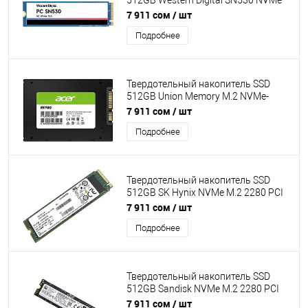
512GB Western Digital SN530 NVMe
M.2 2280 PCI Express 3.0 x4 (NVMe
7 911 сом
/ шт
R/W:2400/1750MB/s) pulled
Подробнее
Твердотельный накопитель SSD
512GB Union Memory M.2 NVMe-
2242 PCIe AM6С1 без упаковки
7 911 сом
/ шт
Подробнее
Твердотельный накопитель SSD
512GB SK Hynix NVMe M.2 2280 PCI
Express 3.0 x4 (NVMe
7 911 сом
/ шт
R/W:3400/2500MB/s)
Подробнее
[HFS512GD9TNG-L0A0A] pulled
Твердотельный накопитель SSD
512GB Sandisk NVMe M.2 2280 PCI
Express 3.0 x4 (NVMe
7 911 сом
/ шт