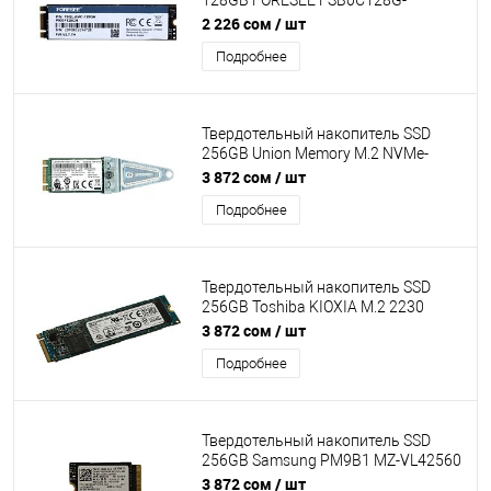
128GB FORESEE FSB0C128G-
B7C7200 M.2 2280 NVME без
2 226 сом
/ шт
упаковки
Подробнее
Твердотельный накопитель SSD
256GB Union Memory M.2 NVMe-
2242 PCIe AM620 Read/Write
3 872 сом
/ шт
1200/800Mbs SSS0W76181 без
Подробнее
упаковки
Твердотельный накопитель SSD
256GB Toshiba KIOXIA M.2 2230
NVMe PCIe Gen3x4 Read , Write -
3 872 сом
/ шт
1700, 600MB (без упаковки)
Подробнее
Твердотельный накопитель SSD
256GB Samsung PM9B1 MZ-VL42560
M.2 2242 PCIe 1.3 NVMe 4.0 x4,
3 872 сом
/ шт