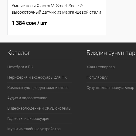
Умные весы Xiaomi Mi Smart Scale 2:
высокоточный датчик из марганцевой стали
(шаг 50 г), LED-дисплей, закаленное стекло,
1 384 cом
/ шт
Bluetooth 5.0, расчет BMI и тест на баланс, до
16 пользователей, белый [NUN4056GL]
Каталог
Биздин сунуштар
Ноутбуки и ПК
Жаңы товарлар
Периферия и аксессуары для ПК
Популярдуу
Комплектующие для компьютера
Сунушталган продуктылар
Аудио и видео техника
Видеонаблюдение и СКУД системы
Гаджеты и аксессуары
Мультимедийные устройства