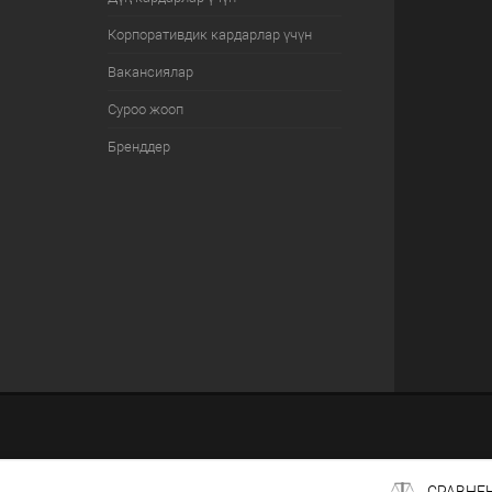
Корпоративдик кардарлар үчүн
Вакансиялар
Суроо жооп
Бренддер
СРАВНЕ