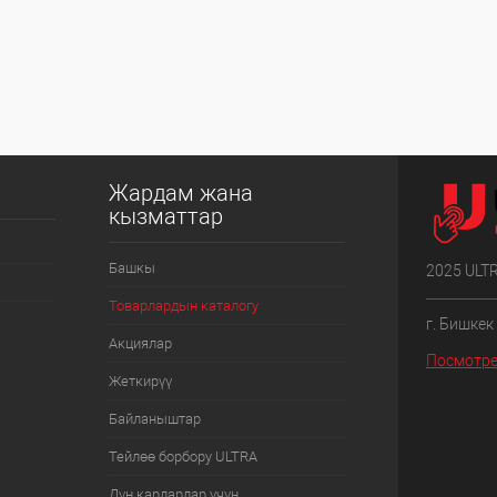
Жардам жана
кызматтар
Башкы
2025 ULT
Товарлардын каталогу
г. Бишкек
Акциялар
Посмотре
Жеткирүү
Байланыштар
Тейлөө борбору ULTRA
Дүң кардарлар үчүн