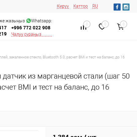
Кирүү
Каттоо
RU
 же жазыңыз
Whatsapp:
0
0
0
417
+996 772 022 908
219
Чалуу сураңыз
ей, закаленное стекло, Bluetooth 5.0, расчет BMI и тест на баланс, до 16
 датчик из марганцевой стали (шаг 50
асчет BMI и тест на баланс, до 16