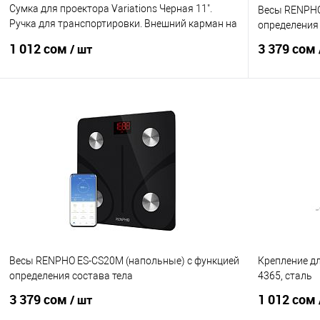
Сумка для проектора Variations Черная 11".
Весы RENPHO
Ручка для транспортировки. Внешний карман на
определения 
молнии. Двойная молния. (310x210x99мм)
1 012 сом
3 379 сом
/ шт
В корзину
Купить в 1 клик
Сравнение
Купить в 1 кл
В избранное
Под заказ
В избранное
Весы RENPHO ES-CS20M (напольные) с функцией
Крепление дл
определения состава тела
4365, сталь
3 379 сом
1 012 сом
/ шт