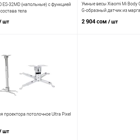
Умные весы Xiaomi Mi Body C
 ES-32MD (напольные) с функцией
G-образный датчик из марга
состава тела
50 г), высокоточный BIA-чи
2 904 сом
/ шт
/ шт
параметров состава тела, с
закал. стекло, Bluetooth 5.0,
пользов., белый [21907]
В корзину
В корз
ик
Сравнение
Купить в 1 клик
В наличии
В избранное
я проектора потолочное Ultra Pixel
/ шт