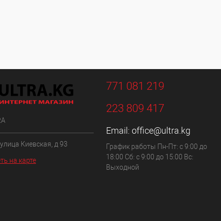
771 081 219
223 809 417
RA
Email:
office@ultra.kg
 улица Киевская, д 93
График работы Пн-Пт: с 9:00 до
18:00 Сб: с 9:00 до 15:00 Вс:
ть на карте
Выходной