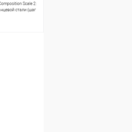
omposition Scale 2:
нцевой стали (шаг
п для измерения 13
крытый LED-дисп,
 тест на баланс, до 16
ину
Сравнение
В наличии