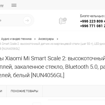
үү
Бизге чалыңыз
+996 223 809 
+996 771 081 
•
•
Аудио и видео техника
Аксессуары
 Smart Scale 2: высокоточный датчик из марганцевой стали (шаг 50 г), LED-диспл
ый [NUN4056GL]
 Xiaomi Mi Smart Scale 2: высокоточный
плей, закаленное стекло, Bluetooth 5.0, р
елей, белый [NUN4056GL]
КИ
ПОХОЖИЕ ТОВАРЫ