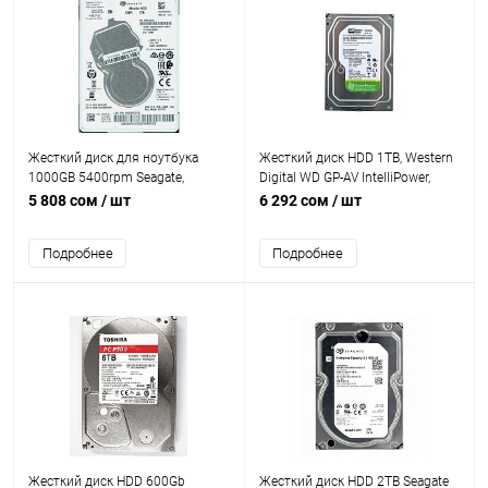
Жесткий диск для ноутбука
Жесткий диск HDD 1TB, Western
1000GB 5400rpm Seagate,
Digital WD GP-AV IntelliPower,
5400rpm, slim, for notebook
5400rpm, 64MB Cache, SATAIII
5 808 сом
/ шт
6 292 сом
/ шт
[1RK172-073,287]
[WD10EURX] pulled
Подробнее
Подробнее
Жесткий диск HDD 600Gb
Жесткий диск HDD 2TB Seagate