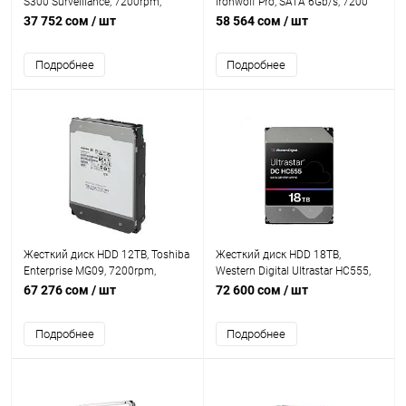
S300 Surveillance, 7200rpm,
Ironwolf Pro, SATA 6Gb/s, 7200
256MB, SATA III
rpm, 512MB [ST10000NT001]
37 752 сом
/ шт
58 564 сом
/ шт
[HDEB028ZSA51F]
Подробнее
Подробнее
Жесткий диск HDD 12TB, Toshiba
Жесткий диск HDD 18TB,
Enterprise MG09, 7200rpm,
Western Digital Ultrastar HC555,
512MB, SATA III [MG09ACA12TE]
7200rpm, 512MB Cache, SATAIII
67 276 сом
/ шт
72 600 сом
/ шт
[0B48723]
Подробнее
Подробнее