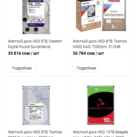
Жесткий диск HDD 8TB, Western
Жесткий диск HDD 8TB, Toshiba
Digital Purple Surveillance,
N300 NAS, 7200rpm, 512MB,
5640rpm, 256MB Cache, SATAIII
SATA III [HDWG780EZSTAU]
35 816 сом
/ шт
36 784 сом
/ шт
[WD85PURZ]
Подробнее
Подробнее
Жесткий диск HDD 8TB, Toshiba
Жесткий диск HDD 10TB Seagate