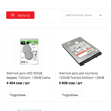
увеличению цены
Фильтр
Жесткий диск HDD 500GB,
Жесткий диск для ноутбука
Seagate, 7200rpm, 128MB Cache,
1000GB Toshiba 5400rpm 128MB
SATA600, NCQ [ST500LM034]
SATA300 [MQ04ABF100] OEM
4 404 сом
/ шт
5 808 сом
/ шт
ноутбучный
Подробнее
Подробнее