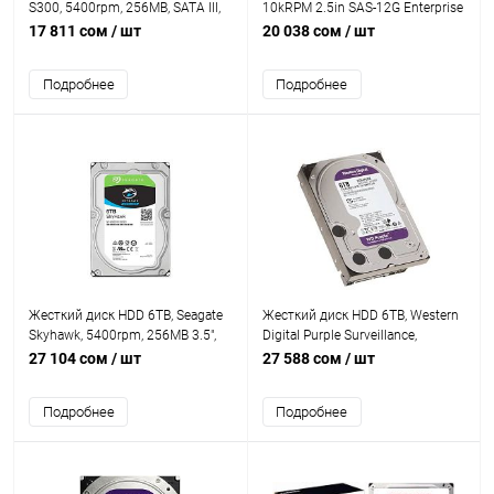
S300, 5400rpm, 256MB, SATA III,
10kRPM 2.5in SAS-12G Enterprise
S300 Surveillance
G4-G7 HDD [507284-001]
17 811 сом
/ шт
20 038 сом
/ шт
[HDWT840UZSVA]
Подробнее
Подробнее
Жесткий диск HDD 6TB, Seagate
Жесткий диск HDD 6TB, Western
Skyhawk, 5400rpm, 256MB 3.5",
Digital Purple Surveillance,
SATA3 6Gbit/s [ST6000VX009]
5400rpm, 256MB Cache, SATAIII
27 104 сом
/ шт
27 588 сом
/ шт
[WD64PURZ]
Подробнее
Подробнее