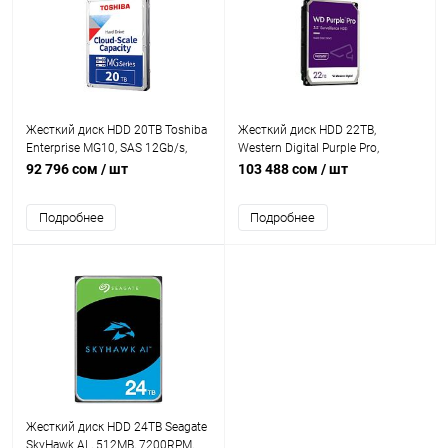
Жесткий диск HDD 20TB Toshiba
Жесткий диск HDD 22TB,
Enterprise MG10, SAS 12Gb/s,
Western Digital Purple Pro,
7200rpm, 512MB, 3.5" CMR
7200rpm, 512MB Cache, SATAIII
92 796 сом
/ шт
103 488 сом
/ шт
[MG10SCA20TE]
[WD221PURP]
Подробнее
Подробнее
Жесткий диск HDD 24TB Seagate
SkyHawk AI , 512MB, 7200RPM,