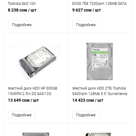
Toshiba SAS 10K
EXOS 7E8 7200rpm 128MB SATA
[AL13SEB600/AL14SEB060N]
6Gb/s [ST2000NM0055] pulled
8 238 сом
/ шт
9 627 сом
/ шт
Подробнее
Подробнее
Жесткий диск HDD HP 300GB
Жесткий диск HDD 2TB, Toshiba
10kRPM 2.5in DS SAS-12G
5400rpm 128Mb 3.5" Surveillance
Enterprise G10 HDD [768788-001]
S300 [HDWT720UZSVA]
13 649 сом
/ шт
14 423 сом
/ шт
Подробнее
Подробнее