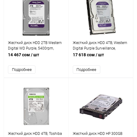
Жесткий диск HDD 2TB Western
Жесткий диск HDD 4TB, Western
Digital WD Purple, 5400rpm,
Digital Purple Surveillance,
64MB, SATAIII [WD23PURZ]
5400rpm, 128MB Cache, SATAIII
14 467 сом
/ шт
17 618 сом
/ шт
[WD44PURZ]
Подробнее
Подробнее
Жесткий диск HDD 4TB, Toshiba
Жесткий диск HDD HP 300GB