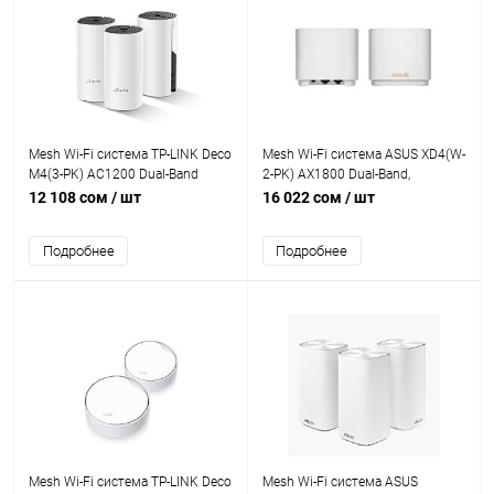
Mesh Wi-Fi система TP-LINK Deco
Mesh Wi-Fi система ASUS XD4(W-
M4(3-PK) AC1200 Dual-Band
2-PK) AX1800 Dual-Band,
867Mb/s 5GHz+300Mb/s 2.4GHz,
1201Mb/s 5GHz+1300Mb/s
12 108 сом
/ шт
16 022 сом
/ шт
2xWAN/LAN 1Gb/s, 2 antennas,
2.4GHz,2xLAN 1Gb/s, 2 antennas,
MU-MIMO, Parental Control
Aimesh, ASUS Router APP,
Подробнее
Подробнее
AIProtection
Mesh Wi-Fi система TP-LINK Deco
Mesh Wi-Fi система ASUS