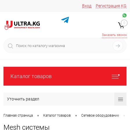
Вход
Регистрация
KG
Звоните/пишите на
+996 220 683-741
+996 776161037
0
+996 223 809 417
+996 772022908
Заказать звонок
Каталог товаров
Уточнить раздел
•
•
•
Главная страница
Каталог товаров
Сетевое оборудование
Mesh системы