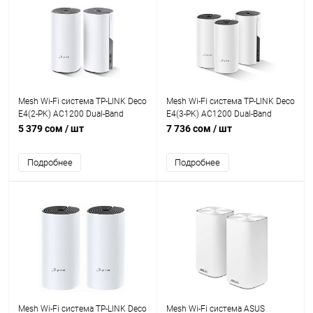
Mesh Wi-Fi система TP-LINK Deco
Mesh Wi-Fi система TP-LINK Deco
E4(2-PK) AC1200 Dual-Band
E4(3-PK) AC1200 Dual-Band
867Mb/s 5GHz+300Mb/s 2.4GHz,
867Mb/s 5GHz+300Mb/s 2.4GHz,
5 379 сом
/ шт
7 736 сом
/ шт
2xWAN/LAN 100Mb/s, 2
2xWAN/LAN 100 Mb/s, 2
antennas, MU-MIMO, Parental
antennas, Beamforming, MU-MIMO
Подробнее
Подробнее
Control
Mesh Wi-Fi система TP-LINK Deco
Mesh Wi-Fi система ASUS