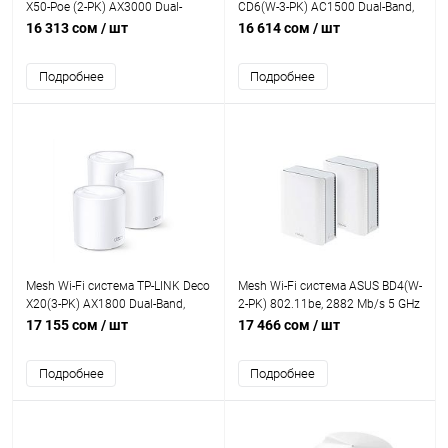
X50-Poe (2-PK) AX3000 Dual-
CD6(W-3-PK) AC1500 Dual-Band,
Band, 2402Mb/s 5GHz+574Mb/s
867Mb/s 5GHz+600Mb/s 2.4GHz,
16 313 сом
/ шт
16 614 сом
/ шт
2.4GHz, WAN/LAN1x2,5 Гбит/с.4
3xLAN 1Gb/s, 4 antennas, Aimesh,
antenna,Parental Control
ASUS Router APP, AIProtection
Подробнее
Подробнее
Mesh Wi-Fi система TP-LINK Deco
Mesh Wi-Fi система ASUS BD4(W-
X20(3-PK) AX1800 Dual-Band,
2-PK) 802.11be, 2882 Mb/s 5 GHz
1201Mb/s 5GHz+574Mb/s
+ 688 Mb/s 2.4 GHz, 2×2 MIMO,
17 155 сом
/ шт
17 466 сом
/ шт
2.4GHz, 2xWAN/LAN 1Gb/s, 2
2×2.5G WAN/LAN, 4 внутр.
antennas,MU-MIMO, Parental
антенны, Quad-Core 1.5
Подробнее
Подробнее
Control