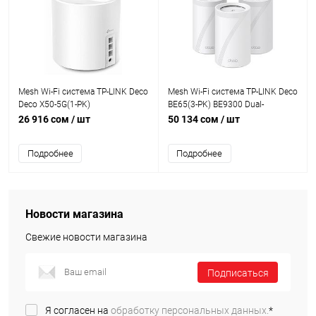
Mesh Wi-Fi система TP-LINK Deco
Mesh Wi-Fi система TP-LINK Deco
Deco X50-5G(1-PK)
BE65(3-PK) BE9300 Dual-
Band,5760Mb/s 6GHz+4320Mb/s
26 916 сом
/ шт
50 134 сом
/ шт
5GHz+574Mb/s
2.4GHz,4xWAN/LAN 2.5Gb/s,4
Подробнее
Подробнее
antenna,MU-MIMO
Новости магазина
Свежие новости магазина
Подписаться
Я согласен на
обработку персональных данных.
*