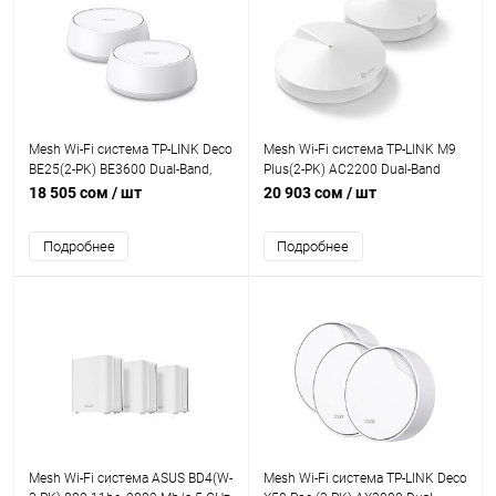
Mesh Wi-Fi система TP-LINK Deco
Mesh Wi-Fi система TP-LINK M9
BE25(2-PK) BE3600 Dual-Band,
Plus(2-PK) AC2200 Dual-Band
4324Mb/s 5GHz+688Mb/s
867Mb/s 5GHz+400Mb/s 2.4GHz,
18 505 сом
/ шт
20 903 сом
/ шт
2.4GHz,2хLAN 2.5Gb/s,4
1xWAN/LAN 1Gb/s, 8 antennas,
antenna,Parental Control
MU-MIMO, Parental Control
Подробнее
Подробнее
Mesh Wi-Fi система ASUS BD4(W-
Mesh Wi-Fi система TP-LINK Deco