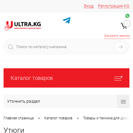
Вход
Регистрация
KG
Звоните/пишите на
+996 220 683-741
+996 776161037
0
+996 223 809 417
+996 772022908
Заказать звонок
Каталог товаров
Уточнить раздел
•
•
Главная страница
Каталог товаров
Товары и техника для дома
Утюги