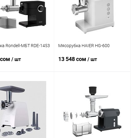
ка Rondell-МБТ RDE-1453
Мясорубка HAIER HG-600
 сом
13 548 сом
/ шт
/ шт
В корзину
В корзину
ь в 1 клик
Сравнение
Купить в 1 клик
Сравнение
ранное
В наличии
В избранное
В наличии