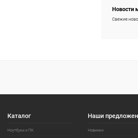
Новости 
Купить в 1 кл
Свежие ново
В избранное
Каталог
Наши предложен
Ноутбуки и ПК
Новинки