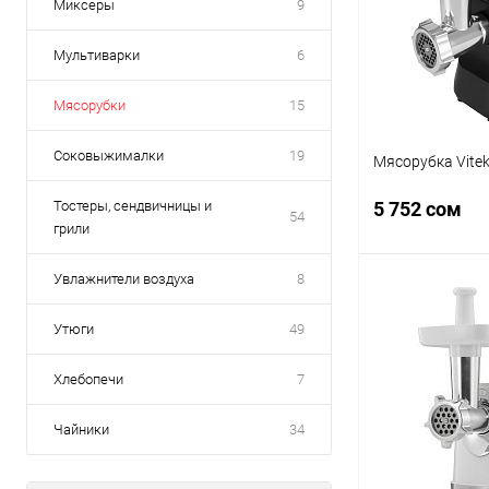
Миксеры
9
Мультиварки
6
Мясорубки
15
Соковыжималки
19
Мясорубка Vite
Тостеры, сендвичницы и
5 752 сом
54
грили
Увлажнители воздуха
8
В 
Утюги
49
Купить в 1 кл
Хлебопечи
7
В избранное
Чайники
34