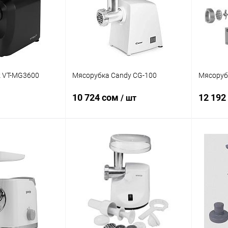
k VT-MG3600
Мясорубка Candy CG-100
Мясоруб
10 724 сом
12 192
/ шт
корзину
В корзину
ик
Сравнение
Купить в 1 клик
Сравнение
Купит
В наличии
В избранное
В наличии
В изб