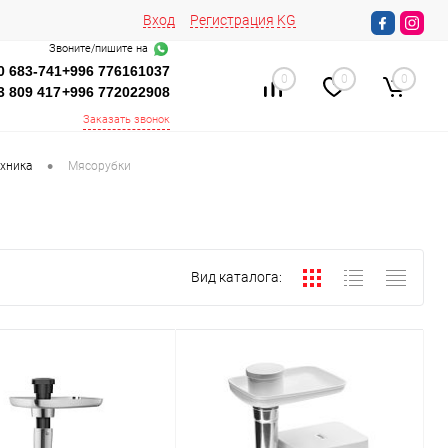
Вход
Регистрация
KG
Звоните/пишите на
0 683-741
+996 776161037
0
0
0
3 809 417
+996 772022908
Заказать звонок
•
хника
Мясорубки
Вид каталога: