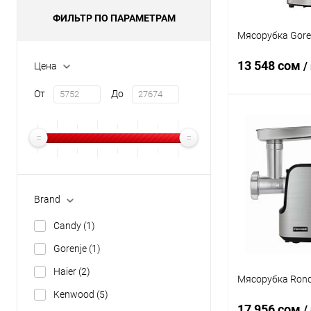
ФИЛЬТР ПО ПАРАМЕТРАМ
Мясорубка Gor
13 548 сом
/
Цена
От
До
В 
Купить в 1 кл
В избранное
Brand
Candy
(1)
Gorenje
(1)
Haier
(2)
Мясорубка Rond
Kenwood
(5)
17 956 сом
/