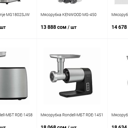
enje MG1802SJW
Мясорубка KENWOOD MG-450
Мясоруб
13 888 сом
14 678
 шт
/ шт
корзину
В корзину
ик
Сравнение
Купить в 1 клик
Сравнение
Купит
В наличии
В избранное
В наличии
В изб
ell-МБТ RDE-1458
Мясорубка Rondell-МБТ RDE-1451
Мясоруб
18 068 сом
18 634
 шт
/ шт