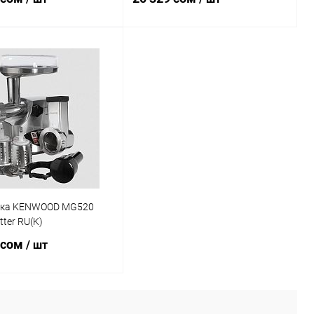
В корзину
В корзину
ь в 1 клик
Сравнение
Купить в 1 клик
Сравнение
ранное
В наличии
В избранное
В наличии
ка KENWOOD MG520
tter RU(K)
 сом
/ шт
В корзину