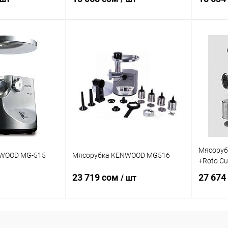
корзину
В корзину
ик
Сравнение
Купить в 1 клик
Сравнение
Купит
В наличии
В избранное
В наличии
В изб
Мясоруб
NWOOD MG-515
Мясорубка KENWOOD MG516
+Roto Cu
23 719 сом
27 674
/ шт
корзину
В корзину