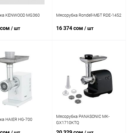
ка KENWOOD MG360
Мясорубка Rondell-МБТ RDE-1452
 сом
16 374 сом
/ шт
/ шт
В корзину
В корзину
ь в 1 клик
Сравнение
Купить в 1 клик
Сравнение
ранное
В наличии
В избранное
В наличии
Мясорубка PANASONIC MK-
ка HAIER HG-700
GX1710KTQ
 сом
20 329 сом
/ шт
/ шт