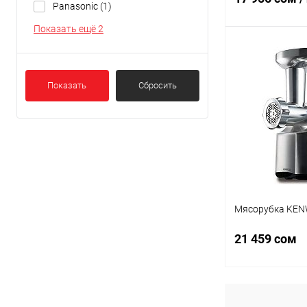
Panasonic
(1)
Показать ещё 2
В 
Показать
Сбросить
Купить в 1 кл
В избранное
Мясорубка KE
21 459 сом
В 