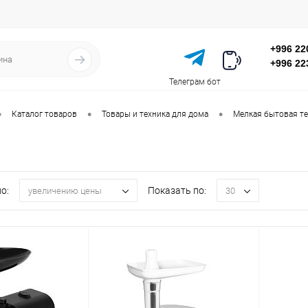
+996 22
+996 22
Телеграм бот
•
•
•
Каталог товаров
Товары и техника для дома
Мелкая бытовая те
и
о:
Показать по:
увеличению цены
30