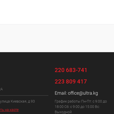
220 683-741
223 809 417
RA
Email:
office@ultra.kg
 улица Киевская, д 93
График работы Пн-Пт: с 9:00 до
18:00 Сб: с 9:00 до 15:00 Вс:
ть на карте
Выходной