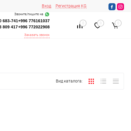
Вход
Регистрация
KG
Звоните/пишите на
0 683-741
+996 776161037
0
0
0
3 809 417
+996 772022908
Заказать звонок
Вид каталога: