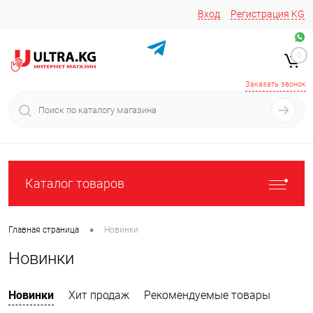
Вход
Регистрация
KG
Звоните/пишите на
+996 220 683-741
+996 776161037
0
+996 223 809 417
+996 772022908
Заказать звонок
Каталог товаров
•
Главная страница
Новинки
Новинки
Новинки
Хит продаж
Рекомендуемые товары