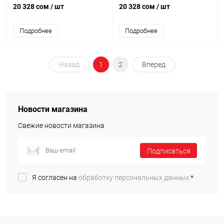
External HDD USB3.2 Gen1-Black
[STKM5000400]
20 328 сом
/ шт
20 328 сом
/ шт
[STKZ5000400]
Подробнее
Подробнее
Назад
1
2
Вперед
Новости магазина
Свежие новости магазина
Подписаться
Я согласен на
обработку персональных данных.
*