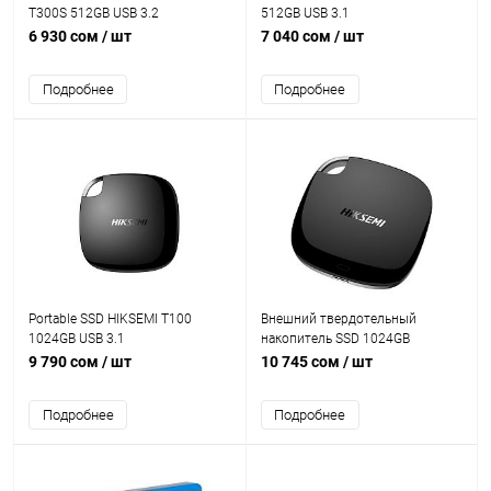
T300S 512GB USB 3.2
512GB USB 3.1
6 930 сом
/ шт
7 040 сом
/ шт
Подробнее
Подробнее
Portable SSD HIKSEMI T100
Внешний твердотельный
1024GB USB 3.1
накопитель SSD 1024GB
HIKSEMI (HIKVISION) Read /
9 790 сом
/ шт
10 745 сом
/ шт
Write: 560/510MB/s, USB3.0-C
[HS-ESSD-T100-1024G]
Подробнее
Подробнее