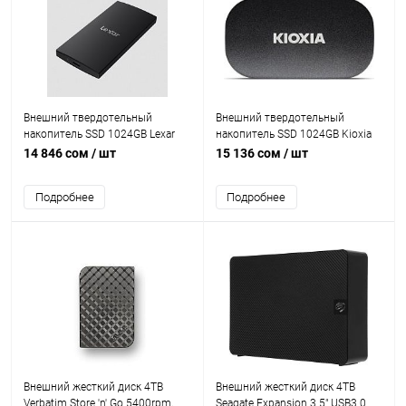
Внешний твердотельный
Внешний твердотельный
накопитель SSD 1024GB Lexar
накопитель SSD 1024GB Kioxia
SL300 Read/write 1050 MB/s
EXCERIA PLUS G2 Read/write
14 846 сом
/ шт
15 136 сом
/ шт
USB3.2 [LSL300001T-RNBNG]
1050 MB/s USB3.2
[LXD20K001TG8]
Подробнее
Подробнее
Внешний жесткий диск 4TB
Внешний жесткий диск 4TB
Verbatim Store 'n' Go 5400rpm,
Seagate Expansion 3.5" USB3.0