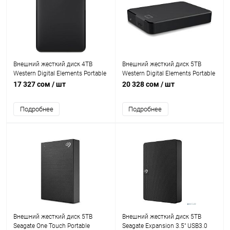
Внешний жесткий диск 4TB
Внешний жесткий диск 5TB
Western Digital Elements Portable
Western Digital Elements Portable
USB 3.2 [WDBU6Y0040BBK-
USB 3.2 [WDBU6Y0050BBK-
17 327 сом
/ шт
20 328 сом
/ шт
WESN]
WESN]
Подробнее
Подробнее
Внешний жесткий диск 5TB
Внешний жесткий диск 5TB
Seagate One Touch Portable
Seagate Expansion 3.5" USB3.0