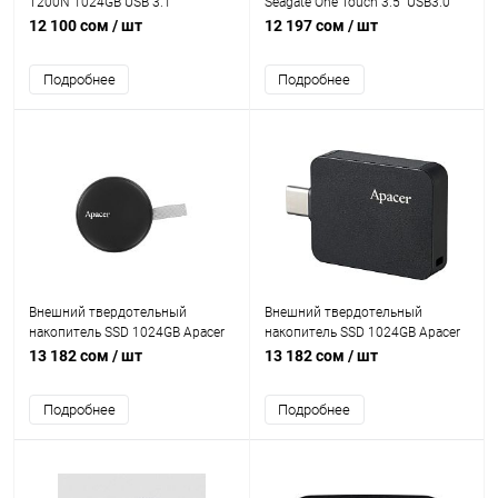
T200N 1024GB USB 3.1
Seagate One Touch 3.5" USB3.0
(USB-C) [STMA2000400]
12 100 сом
/ шт
12 197 сом
/ шт
Подробнее
Подробнее
Внешний твердотельный
Внешний твердотельный
накопитель SSD 1024GB Apacer
накопитель SSD 1024GB Apacer
AS725 Read/write speed of up to
AS714 Read/write speed of up to
13 182 сом
/ шт
13 182 сом
/ шт
1000 MB/s USB3.2
1000 MB/s USB3.2
[AP1TBAS725B-1]
[AP1TBAS714B-1]
Подробнее
Подробнее