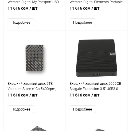
Western Digital My Passport USB
Western Digital Elements Portable
3.2 [WDBYVG0020BBK-WESN]
USB 3.2 [WDBU6Y0020BBK-
11 616 сом
/ шт
11 616 сом
/ шт
WESN]
Подробнее
Подробнее
Внешний жесткий диск 2TB
Внешний жесткий диск 2000GB
Verbatim Store 'n' Go 5400rpm,
Seagate Expansion 3.5" USB3.0
from 8MB, USB 3.2 [VER-53177]
[STKM2000400]
11 616 сом
/ шт
11 616 сом
/ шт
Подробнее
Подробнее