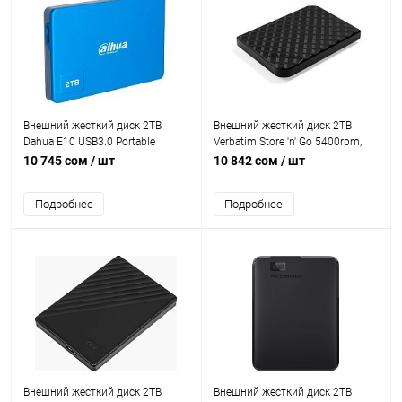
Внешний жесткий диск 2TB
Внешний жесткий диск 2TB
Dahua E10 USB3.0 Portable
Verbatim Store 'n' Go 5400rpm,
External Hard Disk Drive-Gray [DHI-
from 8MB, USB 3.0 [VER-53195]
10 745 сом
/ шт
10 842 сом
/ шт
eHDD-E10-2T]
Подробнее
Подробнее
Внешний жесткий диск 2TB
Внешний жесткий диск 2TB