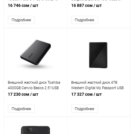
from 8MB, USB 3.0 [VER-53223]
[STKP4000400]
16 746 сом
/ шт
16 887 сом
/ шт
Подробнее
Подробнее
Внешний жесткий диск Toshiba
Внешний жесткий диск 4TB
4000GB Canvio Basics 2.5"/USB
Western Digital My Passport USB
3.0 [HDTB540EK3CA]
3.2 [WDBPKJ0040BBK-WESN]
17 230 сом
/ шт
17 327 сом
/ шт
Подробнее
Подробнее