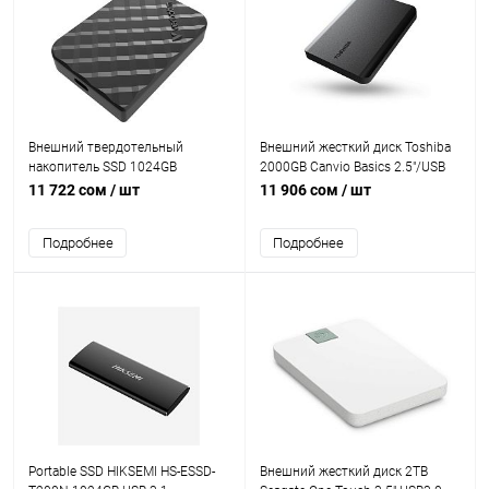
Внешний твердотельный
Внешний жесткий диск Toshiba
накопитель SSD 1024GB
2000GB Canvio Basics 2.5"/USB
Verbatim Store 'n' Go Read/write
3.0 [HDTB520EK3AA]
11 722 сом
/ шт
11 906 сом
/ шт
1050 MB/s USB3.2 [VER-53230]
Подробнее
Подробнее
Portable SSD HIKSEMI HS-ESSD-
Внешний жесткий диск 2TB