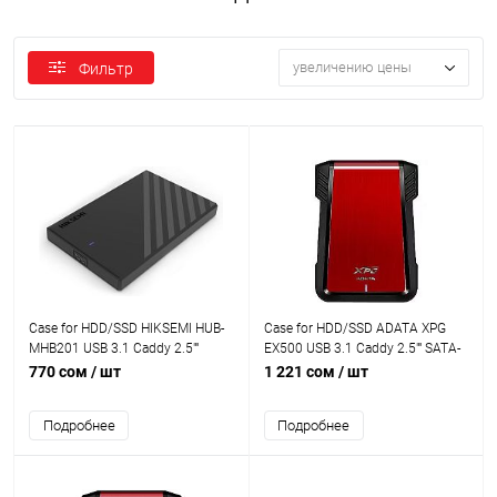
увеличению цены
Фильтр
Case for HDD/SSD HIKSEMI HUB-
Case for HDD/SSD ADATA XPG
MHB201 USB 3.1 Caddy 2.5""
EX500 USB 3.1 Caddy 2.5"" SATA-
SATA-III
III
770 сом
/ шт
1 221 сом
/ шт
Подробнее
Подробнее