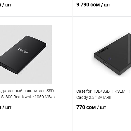
м
9 790 сом
/ шт
/ шт
В корзину
В корз
 клик
Сравнение
Купить в 1 клик
ое
В наличии
В избранное
рдотельный накопитель SSD
Case for HDD/SSD HIKSEMI 
 SL300 Read/write 1050 MB/s
Caddy 2.5"" SATA-III
300001T-RNBNG]
м
770 сом
/ шт
/ шт