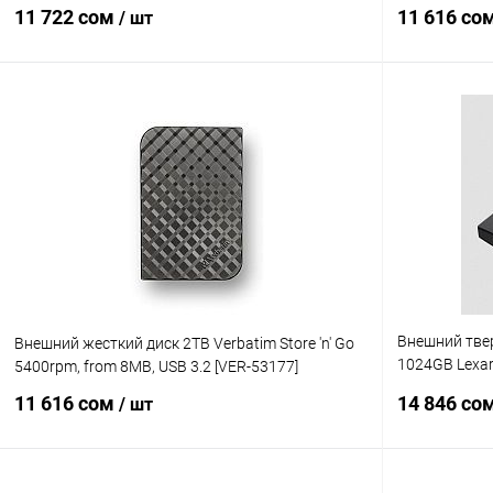
MB/s USB3.2 [VER-53230]
11 722 сом
11 616 со
/ шт
В корзину
Купить в 1 клик
Сравнение
Купить в 1
В избранное
В наличии
В избранн
Внешний тве
Внешний жесткий диск 2TB Verbatim Store 'n' Go
1024GB Lexar
5400rpm, from 8MB, USB 3.2 [VER-53177]
USB3.2 [LSL
11 616 сом
14 846 со
/ шт