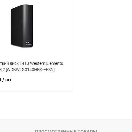
В корзину
В корз
 клик
Сравнение
Купить в 1 клик
ое
В наличии
В избранное
кий диск 14TB Western Elements
B 3.2 [WDBWLG0140HBK-EESN]
м
/ шт
В корзину
 клик
Сравнение
ое
В наличии
ПРОСМОТРЕННЫЕ ТОВАРЫ