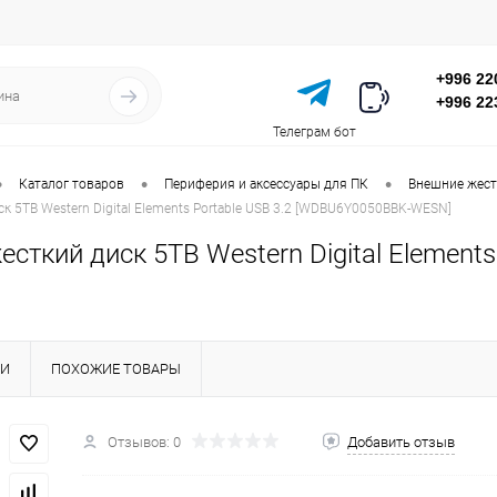
+996 22
+996 22
Телеграм бот
•
•
•
Каталог товаров
Периферия и аксессуары для ПК
Внешние жест
к 5TB Western Digital Elements Portable USB 3.2 [WDBU6Y0050BBK-WESN]
сткий диск 5TB Western Digital Element
КИ
ПОХОЖИЕ ТОВАРЫ
Отзывов: 0
Добавить отзыв