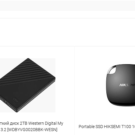
кий диск 2TB Western Digital My
Portable SSD HIKSEMI T100 
B 3.2 [WDBYVG0020BBK-WESN]