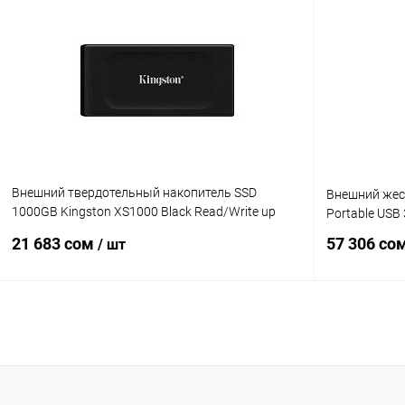
В корзину
Купить в 1 клик
Сравнение
Купить в 1
В избранное
В наличии
В избранн
Внешний твердотельный накопитель SSD
Внешний жест
1000GB Kingston XS1000 Black Read/Write up
Portable US
1050/1000MB/s USB3.2 [SXS1000/1000G]
21 683 сом
57 306 со
/ шт
В корзину
Купить в 1 клик
Сравнение
Купить в 1
В избранное
В наличии
В избранн