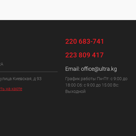
220 683-741
223 809 417
RA
Email:
office@ultra.kg
 улица Киевская, д 93
График работы Пн-Пт: с 9:00 до
18:00 Сб: с 9:00 до 15:00 Вс:
ть на карте
Выходной