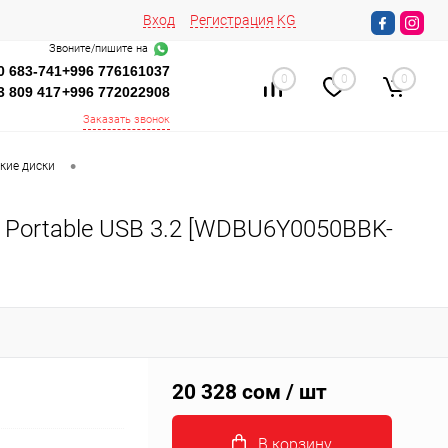
Вход
Регистрация
KG
Звоните/пишите на
0 683-741
+996 776161037
0
0
0
3 809 417
+996 772022908
Заказать звонок
•
кие диски
s Portable USB 3.2 [WDBU6Y0050BBK-
20 328 сом
/ шт
В корзину