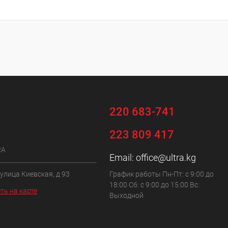
220 683-741
223 809 417
RA
Email:
office@ultra.kg
 улица Киевская, д 93
График работы Пн-Пт: с 9:00 до
18:00 Сб: с 9:00 до 15:00 Вс:
ть на карте
Выходной