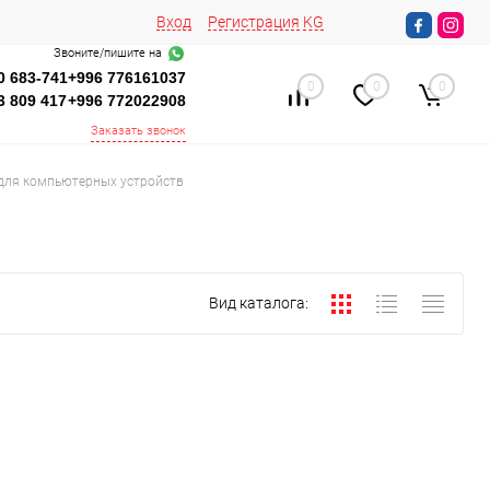
Вход
Регистрация
KG
Звоните/пишите на
0 683-741
+996 776161037
0
0
0
3 809 417
+996 772022908
Заказать звонок
для компьютерных устройств
Вид каталога: