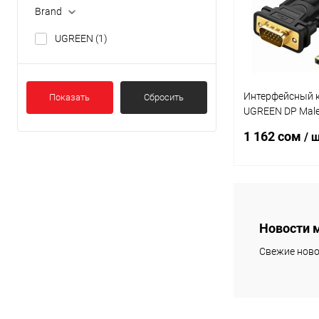
Brand
UGREEN
(1)
Интерфейсный 
Показать
Сбросить
UGREEN DP Male
Cable 1.5m (Blac
1 162 сом
/ 
В 
Новости 
Купить в 1 кл
Свежие ново
В избранное