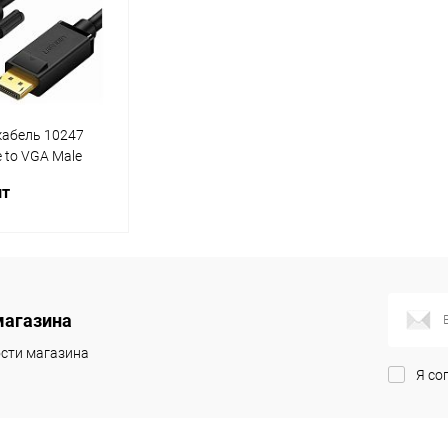
кабель 10247
 to VGA Male
k)
шт
корзину
магазина
ик
Сравнение
сти магазина
В наличии
Я со