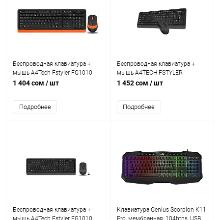
Беспроводная клавиатура +
Беспроводная клавиатура +
мышь A4Tech Fstyler FG1010
мышь A4TECH FSTYLER
(FG10+FGK10), мембранная,
FG1010S-Gray, мембранная,
1 404 сом
/ шт
1 452 сом
/ шт
104btns, 2000dpi, 4btns, USB,
104btns, 2000dpi, 4btns, USB,
Orange
Серый
Подробнее
Подробнее
Беспроводная клавиатура +
Клавиатура Genius Scorpion K11
мышь A4Tech Fstyler FG1010
Pro, мембранная, 104btns, USB,