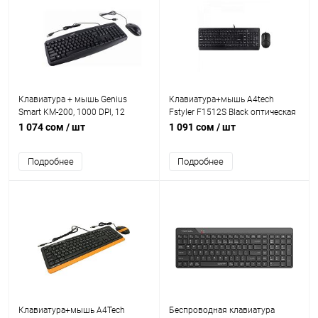
Клавиатура + мышь Genius
Клавиатура+мышь A4tech
Smart KM-200, 1000 DPI, 12
Fstyler F1512S Black оптическая
мультимедийных FN клавиш,
мышь, 1200dpi, 3btn, клавиатура
1 074 сом
/ шт
1 091 сом
/ шт
1,5 м, USB, тонкий, чёрный,
проводная, 1.5м, USB
устойчивый к проливанию
Подробнее
Подробнее
жидкости, полноразмерный
Клавиатура+мышь A4Tech
Беспроводная клавиатура