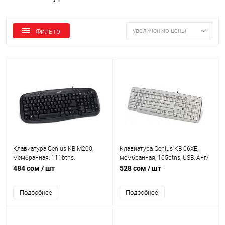
увеличению цены
Фильтр
Клавиатура Genius KB-M200,
Клавиатура Genius KB-06XE,
мембранная, 111btns,
мембранная, 105btns, USB, Анг/
waterproof, PS/2, Анг/Рус, 1.5m,
Рус, 1.4m, Белый [31300614100]
484 сом
/ шт
528 сом
/ шт
Черная
Подробнее
Подробнее