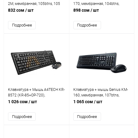
2M, мембранная, 105btns, 105
170, мембранная, 104btns,
клавиш, 2м, USB, Анг/Рус,
1000dpi, 3btns, USB, 1.5 м,
832 сом
/ шт
898 сом
/ шт
Чёрный
Черный
Подробнее
Подробнее
Клавиатура + Мышь A4TECH KR-
Клавиатура + мышь Genius KM-
8572 (KR-85+OP-720),
160, мембранная, 107btns,
мембранная, 104btns, 1200dpi,
1000dpi, 3btns, USB, 1.5 м,
1 026 сом
/ шт
1 065 сом
/ шт
4btns, USB, 1.5 м, Черный
Черный
Подробнее
Подробнее