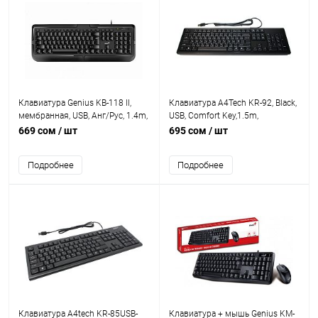
Клавиатура Genius KB-118 II,
Клавиатура A4Tech KR-92, Black,
мембранная, USB, Анг/Рус, 1.4m,
USB, Comfort Key,1.5m,
Черный [31310051402]
456×150×28mm
669 сом
/ шт
695 сом
/ шт
Подробнее
Подробнее
Клавиатура A4tech KR-85USB-
Клавиатура + мышь Genius KM-