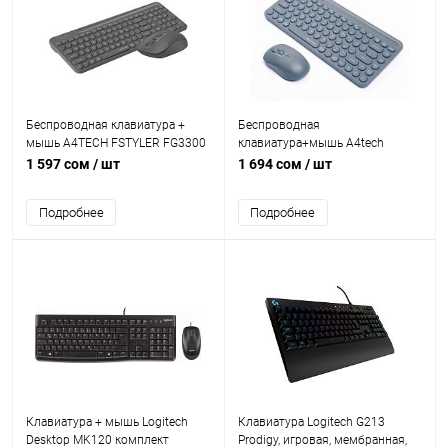
Беспроводная клавиатура +
Беспроводная
мышь A4TECH FSTYLER FG3300
клавиатура+мышь A4tech
Air2 Grey, мембранная, 107btns,
Fstyler FG3200 Air 2 Blue
1 597 сом
/ шт
1 694 сом
/ шт
2000dpi, 4btns, USB, Серый
мембранная, 86 клв, ANSI,
оптическая, светодиодная, 1200
Подробнее
Подробнее
dpi, 15м, адаптер Type-C, USB
ресивер
Клавиатура + мышь Logitech
Клавиатура Logitech G213
Desktop MK120 комплект
Prodigy, игровая, мембранная,