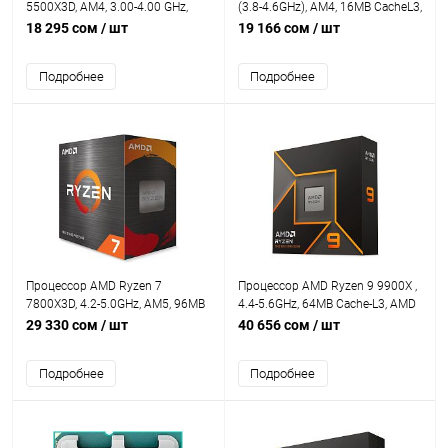
5500X3D, AM4, 3.00-4.00 GHz,
(3.8-4.6GHz), AM4, 16MB CacheL3,
96MB Cache-L3, Discrete Graphics
8 Cores + 16 Threads, Radeon™
18 295 сом
/ шт
19 166 сом
/ шт
Card Required, 6 Cores + 12
Graphics, Tray
Threads, Tray
Подробнее
Подробнее
Процессор AMD Ryzen 7
Процессор AMD Ryzen 9 9900X ,
7800X3D, 4.2-5.0GHz, AM5, 96MB
4.4-5.6GHz, 64MB Cache-L3, AMD
Cache-L3, AMD Radeon™ Graphics,
Radeon™ Graphics, 12 Cores + 24
29 330 сом
/ шт
40 656 сом
/ шт
8 Cores + 16 Threads, Tray
Threads, Tray - T
Подробнее
Подробнее