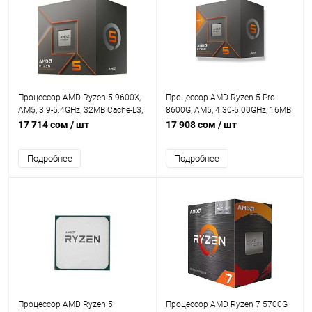
Процессор AMD Ryzen 5 9600X,
Процессор AMD Ryzen 5 Pro
AM5, 3.9-5.4GHz, 32MB Cache-L3,
8600G, AM5, 4.30-5.00GHz, 16MB
AMD Radeon™ Graphics, 6 Cores +
Cache-L3, AMD Radeon™ 760M, 6
17 714 сом
/ шт
17 908 сом
/ шт
12 Threads, Tray
Cores + 12 Threads, Tray
Подробнее
Подробнее
Процессор AMD Ryzen 5
Процессор AMD Ryzen 7 5700G