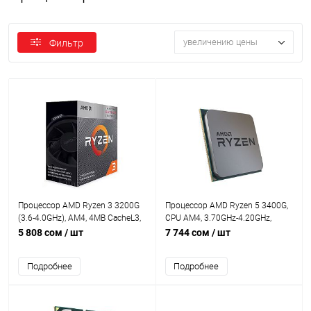
увеличению цены
Фильтр
Процессор AMD Ryzen 3 3200G
Процессор AMD Ryzen 5 3400G,
(3.6-4.0GHz), AM4, 4MB CacheL3,
CPU AM4, 3.70GHz-4.20GHz,
4 Cores + 4 Threads, Radeon™
4xCores, 4MB Cache L3, AMD
5 808 сом
/ шт
7 744 сом
/ шт
Vega 8 Graphics , Tray
Radeon RX Vega 11 Graphics,
Picasso (2th Gen Zen+), Tray
Подробнее
Подробнее