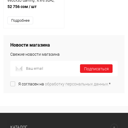
9900X3D Gaming , 4.4-5.5GHz,
128MB Cache-L3, AMD Radeon™
52 756 сом
/ шт
Graphics, 12 Cores + 24 Threads,
Tray
Подробнее
Новости магазина
Свежие новости магазина
Подписаться
Я согласен на
обработку персональных данных.
*
КАТАЛОГ