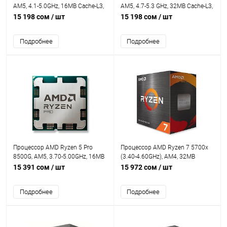
AM5, 4.1-5.0GHz, 16MB Cache-L3,
AM5, 4.7-5.3 GHz, 32MB Cache-L3,
Discrete Graphics Card Required, 8
AMD Radeon™ Graphics, 6 Cores +
15 198 сом
/ шт
15 198 сом
/ шт
Cores + 16 Threads, Tray
12 Threads, Unlocked for
Overclocking, Tray
Подробнее
Подробнее
Процессор AMD Ryzen 5 Pro
Процессор AMD Ryzen 7 5700x
8500G, AM5, 3.70-5.00GHz, 16MB
(3.40-4.60GHz), AM4, 32MB
Cache-L3, AMD Radeon™ 740M, 6
CacheL3, 8 Cores + 16 Threads,
15 391 сом
/ шт
15 972 сом
/ шт
Cores + 12 Threads, Tray
Tray
Подробнее
Подробнее