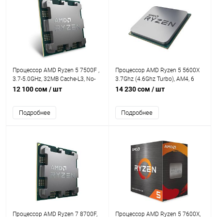
Процессор AMD Ryzen 5 7500F ,
Процессор AMD Ryzen 5 5600X
3.7-5.0GHz, 32MB Cache-L3, No-
3.7Ghz (4.6Ghz Turbo), AM4, 6
Graphics, 6 Cores + 12 Threads,
Cores, 12 Threads, 32MB L3,
12 100 сом
/ шт
14 230 сом
/ шт
Tray
Discrete Graphics Card Required,
65W Tray
Подробнее
Подробнее
Процессор AMD Ryzen 7 8700F,
Процессор AMD Ryzen 5 7600X,