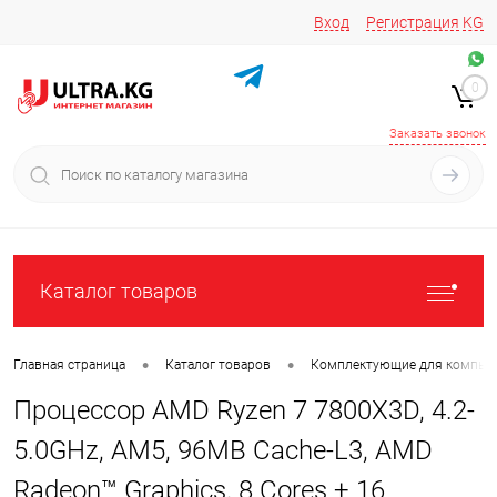
Вход
Регистрация
KG
Звоните/пишите на
+996 220 683-741
+996 776161037
0
+996 223 809 417
+996 772022908
Заказать звонок
Каталог товаров
•
•
Главная страница
Каталог товаров
Комплектующие для компью
Процессор AMD Ryzen 7 7800X3D, 4.2-
5.0GHz, AM5, 96MB Cache-L3, AMD
Radeon™ Graphics, 8 Cores + 16