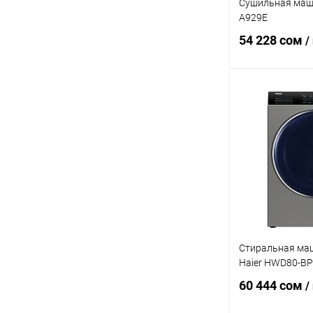
Сушильная маши
A929E
54 228 сом
/
В 
Купить в 1 кл
В избранное
Стиральная ма
Haier HWD80-B
60 444 сом
/