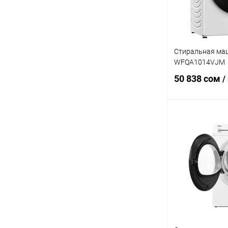
Стиральная маш
WFQA1014VJM
50 838 сом
/
В 
Купить в 1 кл
В избранное