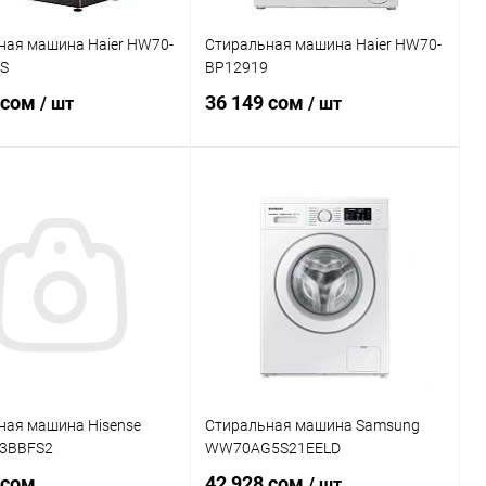
ная машина Haier HW70-
Стиральная машина Haier HW70-
S
BP12919
 сом
36 149 сом
/ шт
/ шт
В корзину
В корзину
ь в 1 клик
Сравнение
Купить в 1 клик
Сравнение
ранное
В наличии
В избранное
В наличии
ная машина Hisense
Стиральная машина Samsung
3BBFS2
WW70AG5S21EELD
 сом
42 928 сом
/ шт