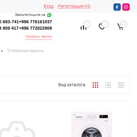
Вход
Регистрация
KG
Звоните/пишите на
0 683-741
+996 776161037
0
0
0
3 809 417
+996 772022908
Заказать звонок
•
Стиральные машины
Вид каталога: