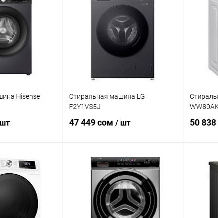
ик
Сравнение
Купить в 1 клик
Сравнение
Купит
В наличии
В избранное
В наличии
В изб
ина Hisense
Стиральная машина LG
Стираль
F2Y1VS5J
WW80AK
47 449 сом
50 838
 шт
/ шт
корзину
В корзину
ик
Сравнение
Купить в 1 клик
Сравнение
Купит
В наличии
В избранное
В наличии
В изб