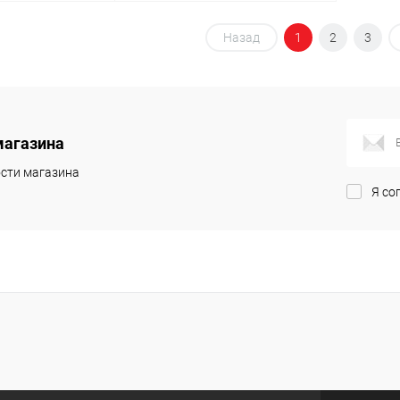
корзину
В корзину
Назад
1
2
3
ик
Сравнение
Купить в 1 клик
Сравнение
В наличии
В избранное
В наличии
магазина
сти магазина
Я со