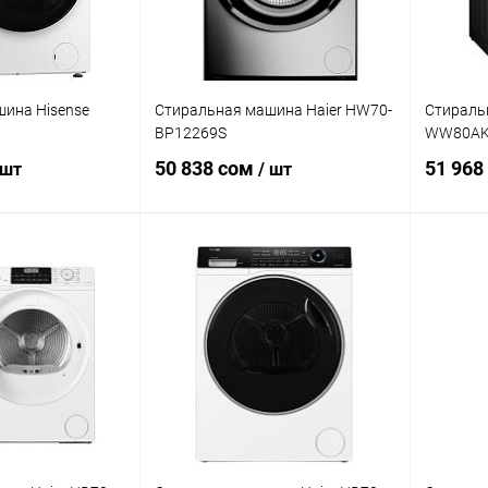
ина Hisense
Стиральная машина Haier HW70-
Стираль
BP12269S
WW80AK
50 838 сом
51 968
 шт
/ шт
корзину
В корзину
ик
Сравнение
Купить в 1 клик
Сравнение
Купит
В наличии
В избранное
В наличии
В изб