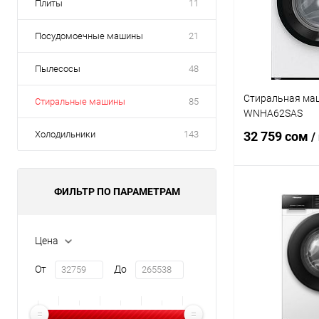
Плиты
11
Посудомоечные машины
21
Пылесосы
48
Стиральная маш
Стиральные машины
85
WNHA62SAS
Холодильники
143
32 759 сом
/
ФИЛЬТР ПО ПАРАМЕТРАМ
В 
Купить в 1 кл
Цена
В избранное
От
До