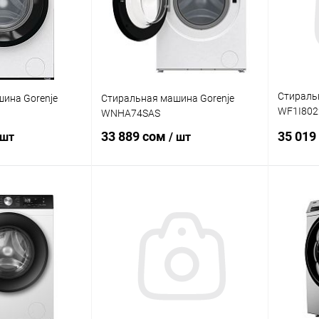
Стираль
ина Gorenje
Стиральная машина Gorenje
WF1I8022
WNHA74SAS
Серебри
33 889 сом
35 019
 шт
/ шт
корзину
В корзину
Купит
ик
Сравнение
Купить в 1 клик
Сравнение
В изб
В наличии
В избранное
В наличии