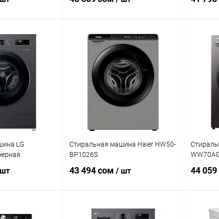
корзину
В корзину
Купит
ик
Сравнение
Купить в 1 клик
Сравнение
В изб
В наличии
В избранное
В наличии
шина LG
Стиральная машина Haier HW50-
Стираль
 черная
BP1026S
WW70AG
43 494 сом
44 059
 шт
/ шт
корзину
В корзину