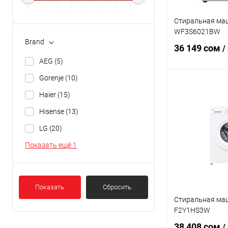
Стиральная маш
WF3S6021BW
Brand
36 149 сом
/
AEG
(5)
Gorenje
(10)
В 
Haier
(15)
Hisense
(13)
Купить в 1 кл
LG
(20)
В избранное
Показать ещё 1
Показать
Сбросить
Стиральная ма
F2Y1HS3W
38 408 сом
/