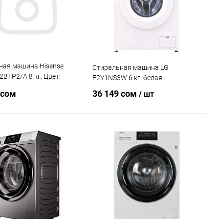
ная машина Hisense
Стиральная машина LG
BTP2/A 8 кг, Цвет:
F2Y1NS3W 6 кг, белая
стый
 сом
36 149 сом
/ шт
В корзину
В корзину
ь в 1 клик
Сравнение
Купить в 1 клик
Сравнение
ранное
В наличии
В избранное
В наличии