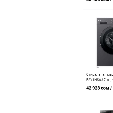
В 
Купить в 1 кл
В избранное
Стиральная ма
F2Y1HS6J 7 кг ,
42 928 сом
/
В 