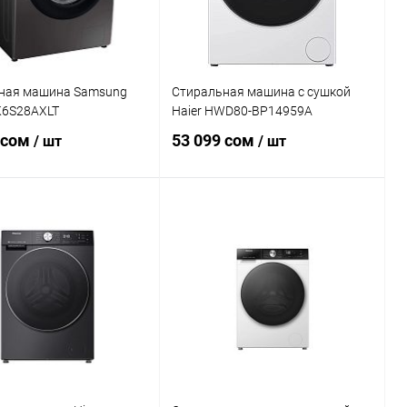
ная машина Samsung
Стиральная машина с сушкой
6S28AXLT
Haier HWD80-BP14959A
 сом
53 099 сом
/ шт
/ шт
В корзину
В корзину
ь в 1 клик
Сравнение
Купить в 1 клик
Сравнение
ранное
В наличии
В избранное
В наличии