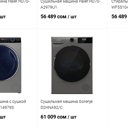
на Haier HD70-
Сушильная машина Haier HD70-
Стираль
A2979U1
WF5S10
56 489 сом
56 489
 шт
/ шт
корзину
В корзину
ик
Сравнение
Купить в 1 клик
Сравнение
Купит
В наличии
В избранное
В наличии
В изб
шина с сушкой
Сушильная машина Gorenje
P14979S
D2HNA92/C
61 009 сом
 шт
/ шт