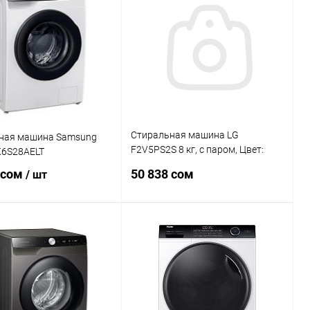
ь в 1 клик
Сравнение
Купить в 1 клик
Сравнение
ранное
В наличии
В избранное
В наличии
Стиральная машина LG
ная машина Samsung
F2V5PS2S 8 кг, с паром, Цвет:
6S28AELT
Серый
 сом
50 838 сом
/ шт
В корзину
В корзину
Купить в 1 клик
Сравнение
ь в 1 клик
Сравнение
В избранное
В наличии
ранное
В наличии