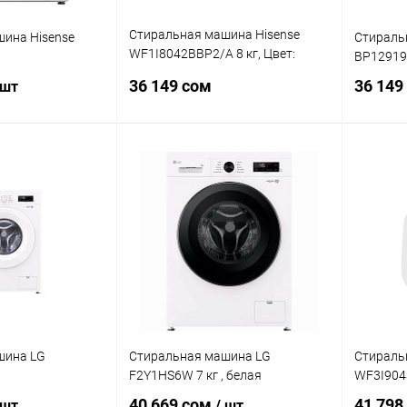
Стиральная машина Hisense
ина Hisense
Стираль
WF1I8042BBP2/A 8 кг, Цвет:
BP12919
Черный
36 149 сом
36 149
 шт
В корзину
корзину
Купить в 1 клик
Сравнение
ик
Сравнение
Купит
В избранное
В наличии
В наличии
В изб
шина LG
Стиральная машина LG
Стираль
F2Y1HS6W 7 кг , белая
WF3I904
40 669 сом
41 798
 шт
/ шт