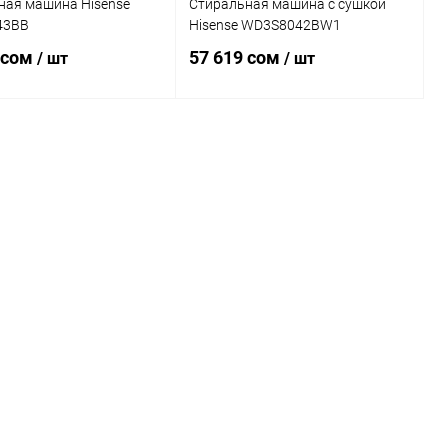
ная машина Hisense
Стиральная машина с сушкой
43BB
Hisense WD3S8042BW1
 сом
57 619 сом
/ шт
/ шт
В корзину
В корзину
ь в 1 клик
Сравнение
Купить в 1 клик
Сравнение
ранное
В наличии
В избранное
В наличии