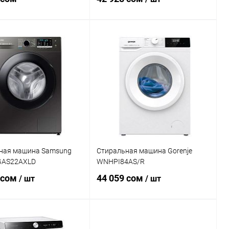
В корзину
В корзину
ь в 1 клик
Сравнение
Купить в 1 клик
Сравнение
ранное
В наличии
В избранное
В наличии
ная машина Samsung
Стиральная машина Gorenje
AS22AXLD
WNHPI84AS/R
 сом
44 059 сом
/ шт
/ шт
В корзину
В корзину