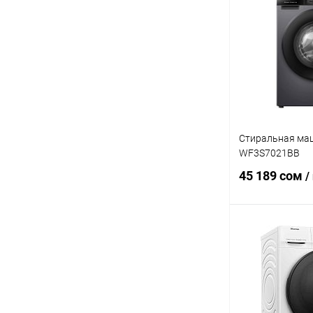
Купить в 1 кл
В избранное
Стиральная маш
WF3S7021BB
45 189 сом
/
В 
Купить в 1 кл
В избранное