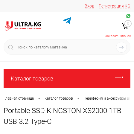
Вход
Регистрация
KG
Звоните/пишите на
+996 220 683-741
+996 776161037
0
+996 223 809 417
+996 772022908
Заказать звонок
Каталог товаров
•
•
Главная страница
Каталог товаров
Периферия и аксессуары для
Portable SSD KINGSTON XS2000 1TB
USB 3.2 Type-C