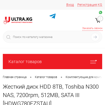
Вход
Регистрация
KG
Звоните/пишите на
+996 220 683-741
+996 776161037
0
+996 223 809 417
+996 772022908
Заказать звонок
Каталог товаров
•
•
Главная страница
Каталог товаров
Комплектующие для компью
Жесткий диск HDD 8TB, Toshiba N300
NAS, 7200rpm, 512MB, SATA III
[HDWG780EZSTAU]