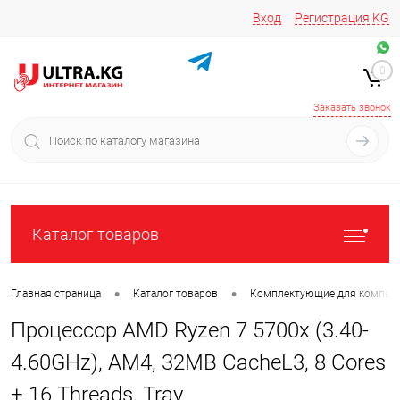
Вход
Регистрация
KG
Звоните/пишите на
+996 220 683-741
+996 776161037
0
+996 223 809 417
+996 772022908
Заказать звонок
Каталог товаров
•
•
Главная страница
Каталог товаров
Комплектующие для компью
Процессор AMD Ryzen 7 5700x (3.40-
4.60GHz), AM4, 32MB CacheL3, 8 Cores
+ 16 Threads, Tray