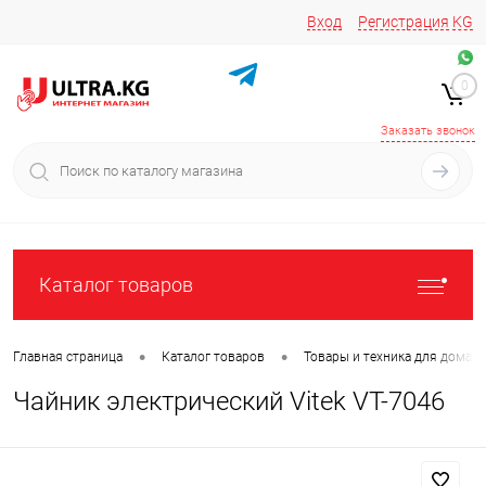
Вход
Регистрация
KG
Звоните/пишите на
+996 220 683-741
+996 776161037
0
+996 223 809 417
+996 772022908
Заказать звонок
Каталог товаров
•
•
Главная страница
Каталог товаров
Товары и техника для дома
Чайник электрический Vitek VT-7046