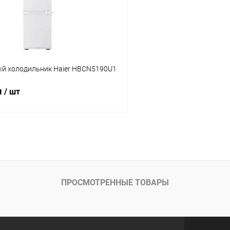
й холодильник Haier HBCN5190U1
м
/ шт
В корзину
 клик
Сравнение
ое
В наличии
ПРОСМОТРЕННЫЕ ТОВАРЫ