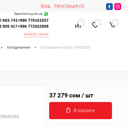
Вход
Регистрация
KG
Звоните/пишите на
0 683-741
+996 776161037
0
0
0
3 809 417
+996 772022908
Заказать звонок
•
•
Холодильники
Холодильник Candy CFN6200S
37 279 сом
/ шт
В корзину
ктеристики