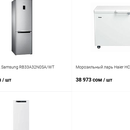
В корз
В корзину
Купить в 1 клик
 клик
Сравнение
В избранное
ое
В наличии
к Samsung RB33A32N0SA/WT
Морозильный ларь Haier H
м
38 973 сом
/ шт
/ шт
В корзину
В корз
 клик
Сравнение
Купить в 1 клик
ое
В наличии
В избранное