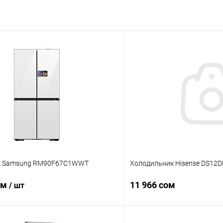
к Samsung RM90F67C1WWT
Холодильник Hisense DS12
ом
11 966 сом
/ шт