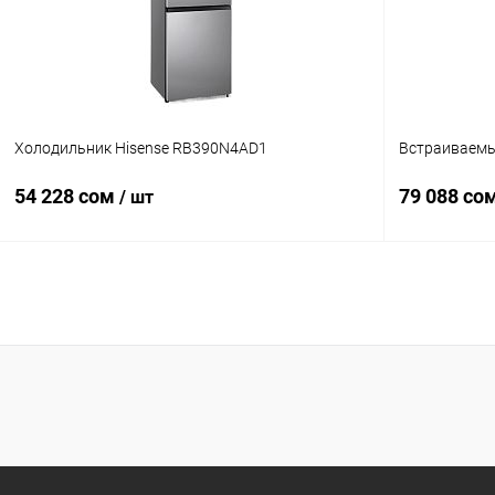
Холодильник Hisense RB390N4AD1
Встраиваемы
54 228 сом
79 088 со
/ шт
В корзину
Купить в 1 клик
Сравнение
Купить в 1
В избранное
В наличии
В избранн