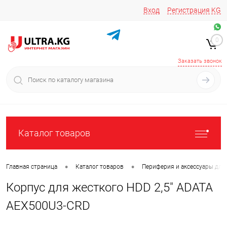
Вход
Регистрация
KG
Звоните/пишите на
+996 220 683-741
+996 776161037
0
+996 223 809 417
+996 772022908
Заказать звонок
Каталог товаров
•
•
Главная страница
Каталог товаров
Периферия и аксессуары для
Корпус для жесткого HDD 2,5" ADATA
AEX500U3-CRD