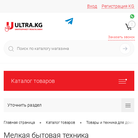
Вход
Регистрация
KG
Звоните/пишите на
+996 220 683-741
+996 776161037
0
+996 223 809 417
+996 772022908
Заказать звонок
Каталог товаров
Уточнить раздел
•
•
Главная страница
Каталог товаров
Товары и техника для дома
Мелкая бытовая техника