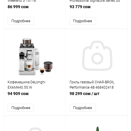
Weekend 3 75116
Professional Signature Series 3S
463372017
86 999 сом
93 779 сом
Подробнее
Подробнее
Кофемашина DeLonghi
Гриль газовый CHAR-BROIL
EXAM440.55.W
Performance 4B 468402418
94 909 сом
98 299 сом
/ шт
Подробнее
Подробнее