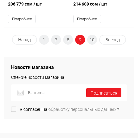
DF24CB9900CRLP
206 779 сом
/ шт
214 689 сом
/ шт
Подробнее
Подробнее
Назад
1
7
8
9
10
Вперед
Новости магазина
Свежие новости магазина
Подписаться
Я согласен на
обработку персональных данных.
*