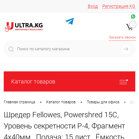
Вход
Регистрация
KG
Звоните/пишите на
+996 220 683-741
+996 776161037
0
+996 223 809 417
+996 772022908
Заказать звонок
Каталог товаров
•
•
•
Главная страница
Каталог товаров
Товары для офиса
Шре
Шредер Fellowes, Powershred 15C,
Уровень секретности P-4, Фрагмент
4х40мм., Подача: 15 лист., Ёмкость