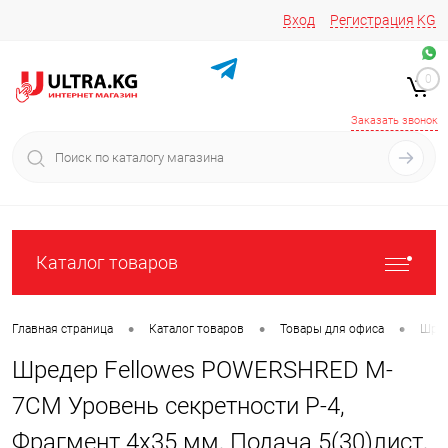
Вход
Регистрация
KG
Звоните/пишите на
+996 220 683-741
+996 776161037
0
+996 223 809 417
+996 772022908
Заказать звонок
Каталог товаров
•
•
•
Главная страница
Каталог товаров
Товары для офиса
Шре
Шредер Fellowes POWERSHRED M-
7CM Уровень секретности P-4,
Фрагмент 4х35 мм, Подача 5(30)лист,