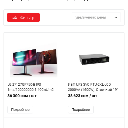
увеличению цены
Фильтр
LG 27" 27GP750-B IPS
ИБП UPS SVC RTU-2KL-LCD,
1ms/100000000:1 400kd/m2
2000VA (1600W), Стоечный 19''
178/178 FullHD
2U, RTU-серия, USB-SMART,
36 300 сом
/ шт
38 623 сом
/ шт
240Hrz,HDMIx2,DP
Диапазон работы AVR: 165-
280В, Бат.: 9Ач*3 шт.,
Подробнее
Подробнее
Вентилятор: 8cм*1шт.
Выходные разъемы: 2 х Schuko
+ 1 х IEC C13., Чёрный (1 год)