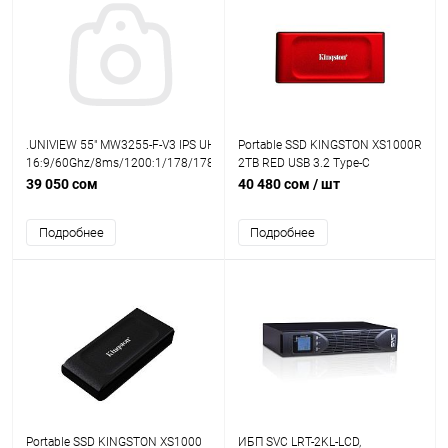
.UNIVIEW 55" MW3255-F-V3 IPS UHD
Portable SSD KINGSTON XS1000R
16:9/60Ghz/8ms/1200:1/178/178/300cd/m2/3840×2160
2TB RED USB 3.2 Type-C
2HDMI 2DP Sp2*10W
39 050 сом
40 480 сом
/ шт
Подробнее
Подробнее
Portable SSD KINGSTON XS1000
ИБП SVC LRT-2KL-LCD,