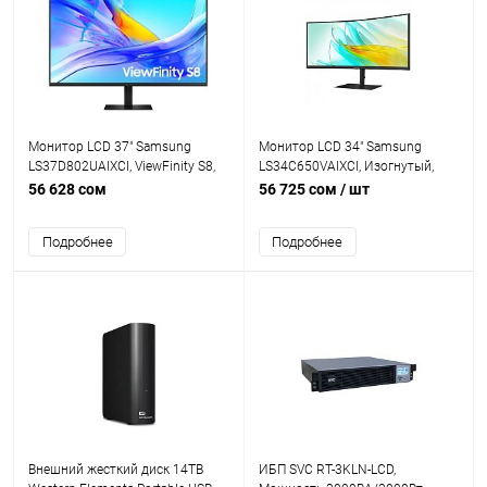
Монитор LCD 37" Samsung
Монитор LCD 34" Samsung
LS37D802UAIXCI, ViewFinity S8,
LS34C650VAIXCI, Изогнутый,
Black, VA, 3840x2160, 60Hz,
ViewFinity S6, Black, VA, UWQHD
56 628 сом
56 725 сом
/ шт
3000:1 (Mega DCR), 350 кд/м2,
(3,440x1,440), 3000:1 (Mega),
5ms, DP, HDMI, выход на
350cd/m2, 100Hz, 5ms, HDMI, DP,
Подробнее
Подробнее
наушники, 3xUSB, USB-C, LAN
2xUSB, USB-C, выход на
наушники, 5 Мп IR камера,
Колонки (2x2.5W)
Внешний жесткий диск 14TB
ИБП SVC RT-3KLN-LCD,