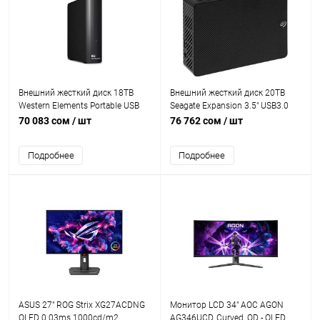
Внешний жесткий диск 18TB
Внешний жесткий диск 20TB
Western Elements Portable USB
Seagate Expansion 3.5" USB3.0
3.2 [WDBWLG0180HBK-EESN]
[STKP20000400]
70 083 сом
/ шт
76 762 сом
/ шт
Подробнее
Подробнее
ASUS 27" ROG Strix XG27ACDNG
Монитор LCD 34" AOC AGON
OLED 0.03ms 1000cd/m2
AG346UCD, Curved, QD - OLED,