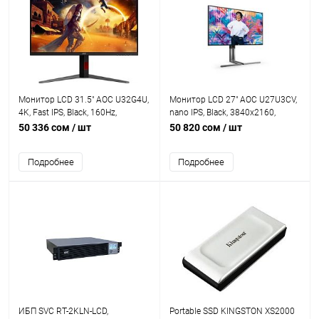
Монитор LCD 31.5" AOC U32G4U,
Монитор LCD 27" AOC U27U3CV,
4K, Fast IPS, Black, 160Hz,
nano IPS, Black, 3840x2160,
3840x2160, 80M:1, 450cd/m2,
50M:1, 350cd/m2, 178/178, 4ms,
50 336 сом
/ шт
50 820 сом
/ шт
178/178, 1ms, 2xHDMI, DP,
60Hz, профессиональная
4xUSB3.2, Headphone-Out
цветопередача 100% sRGB, 98%
Подробнее
Подробнее
DCI-P3, Flicker Free,, 2xHDMI, DP,
5xUSB3.2 (1xUSB Type-C 96W),
RJ-45, Headphone out, Speakers
2x3W
ИБП SVC RT-2KLN-LCD,
Portable SSD KINGSTON XS2000