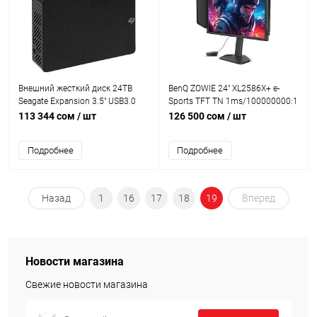
Внешний жесткий диск 24TB
BenQ ZOWIE 24" XL2586X+ e-
Seagate Expansion 3.5" USB3.0
Sports TFT TN 1ms/100000000:1
[STKP24000400]
320kd/m2 170/160 FHD 600Hrz
113 344 сом
/ шт
126 500 сом
/ шт
DP,HDMI
Подробнее
Подробнее
Назад
1
16
17
18
19
Вперед
Новости магазина
Свежие новости магазина