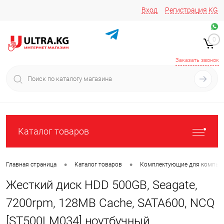
Вход
Регистрация
KG
Звоните/пишите на
+996 220 683-741
+996 776161037
0
+996 223 809 417
+996 772022908
Заказать звонок
Каталог товаров
•
•
Главная страница
Каталог товаров
Комплектующие для компью
Жесткий диск HDD 500GB, Seagate,
7200rpm, 128MB Cache, SATA600, NCQ
[ST500LM034] ноутбучный