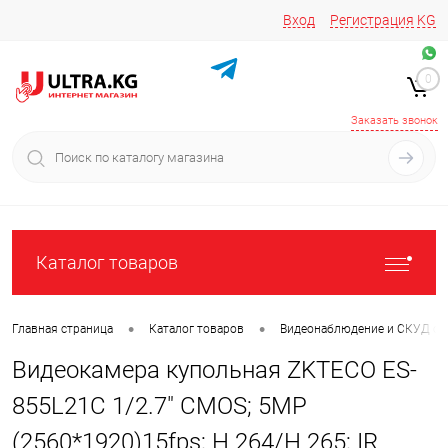
Вход
Регистрация
KG
Звоните/пишите на
+996 220 683-741
+996 776161037
0
+996 223 809 417
+996 772022908
Заказать звонок
Каталог товаров
•
•
Главная страница
Каталог товаров
Видеонаблюдение и СКУД с
Видеокамера купольная ZKTECO ES-
855L21C 1/2.7" CMOS; 5MP
(2560*1920)15fps; H.264/H.265; IR