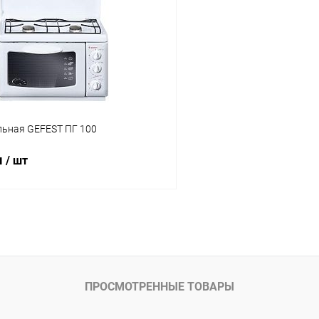
 клик
Сравнение
Купить в 1 клик
ое
В наличии
В избранное
льная GEFEST ПГ 100
м
/ шт
В корзину
 клик
Сравнение
ое
В наличии
ПРОСМОТРЕННЫЕ ТОВАРЫ