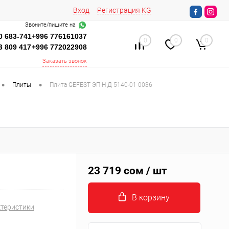
Вход
Регистрация
KG
Звоните/пишите на
0 683-741
+996 776161037
0
0
0
3 809 417
+996 772022908
Заказать звонок
•
•
Плиты
Плита GEFEST ЭП Н Д 5140-01 0036
23 719 сом
/ шт
В корзину
ктеристики