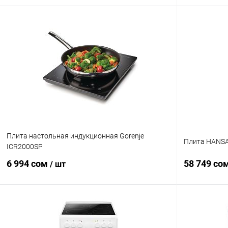
В корзину
Купить в 1 клик
Сравнение
Купить в 1
В избранное
В наличии
В избранн
Плита настольная индукционная Gorenje
Плита HANS
ICR2000SP
6 994 сом
58 749 со
/ шт
В корзину