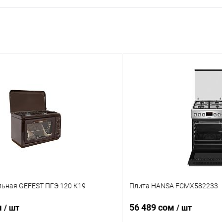
льная GEFEST ПГЭ 120 К19
Плита HANSA FCMX582233
м
56 489 сом
/ шт
/ шт