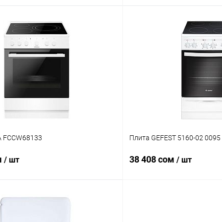
В корзину
В корз
 клик
Сравнение
Купить в 1 клик
ое
В наличии
В избранное
A FCCW68133
Плита GEFEST 5160-02 0095
м
38 408 сом
/ шт
/ шт
В корзину
В корз