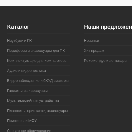
Каталог
Наши предложен
Ноутбуки и ПК
Новинки
Периферия и аксессуары для ПК
Хит продаж
Комплектующие для компьютера
Рекомендуемые товары
Аудио и видео техника
Видеонаблюдение и СКУД системы
Гаджеты и аксессуары
Мультимедийные устройства
Планшеты, приставки, аксессуары
Принтеры и МФУ
Серверное оборудование