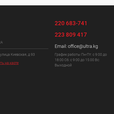
220 683-741
223 809 417
RA
Email:
office@ultra.kg
 улица Киевская, д 93
График работы Пн-Пт: с 9:00 до
18:00 Сб: с 9:00 до 15:00 Вс:
ть на карте
Выходной