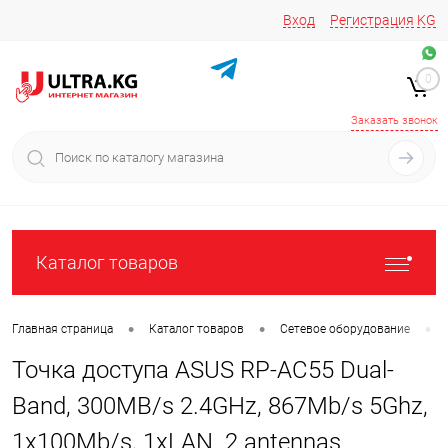
Вход
Регистрация
KG
Звоните/пишите на
+996 220 683-741
+996 776161037
0
+996 223 809 417
+996 772022908
Заказать звонок
Каталог товаров
•
•
•
Главная страница
Каталог товаров
Сетевое оборудование
Точка доступа ASUS RP-AC55 Dual-
Band, 300MB/s 2.4GHz, 867Mb/s 5Ghz,
1x100Mb/s, 1xLAN. 2 antennas